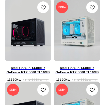
DDR4
Intel Core I5 14400F /
Intel Core I5 14400F /
GeForce RTX 5060 TI 16GB
GeForce RTX 5060 TI 16GB
132 300
р.
146 853
р.
131 100
р.
145 521
р.
/
1 pc
/
1 pc
/
1 pc
/
1 pc
DDR4
DDR4