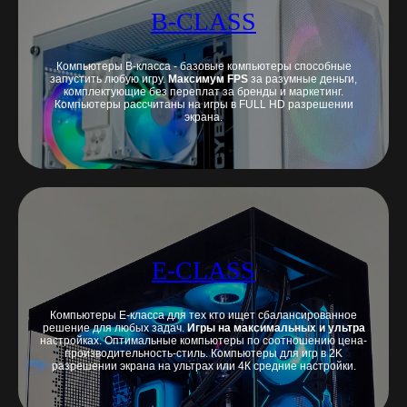
B-CLASS
Компьютеры B-класса - базовые компьютеры способные
запустить любую игру.
Максимум FPS
за разумные деньги,
комплектующие без переплат за бренды и маркетинг.
Компьютеры рассчитаны на игры в FULL HD разрешении
экрана.
E-CLASS
Компьютеры E-класса для тех кто ищет сбалансированное
решение для любых задач.
Игры на максимальных и ультра
настройках. Оптимальные компьютеры по соотношению цена-
производительность-стиль. Компьютеры для игр в 2K
разрешении экрана на ультрах или 4К средние настройки.