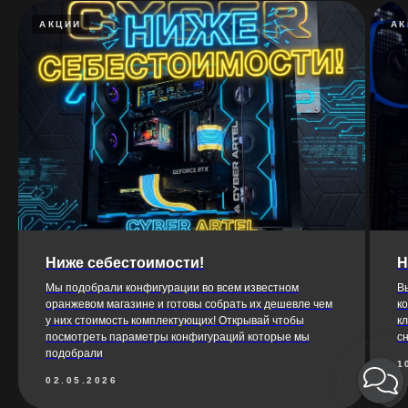
АКЦИИ
АК
Ниже себестоимости!
Н
Мы подобрали конфигурации во всем известном
В
оранжевом магазине и готовы собрать их дешевле чем
к
у них стоимость комплектующих! Открывай чтобы
к
посмотреть параметры конфигураций которые мы
с
подобрали
1
02.05.2026