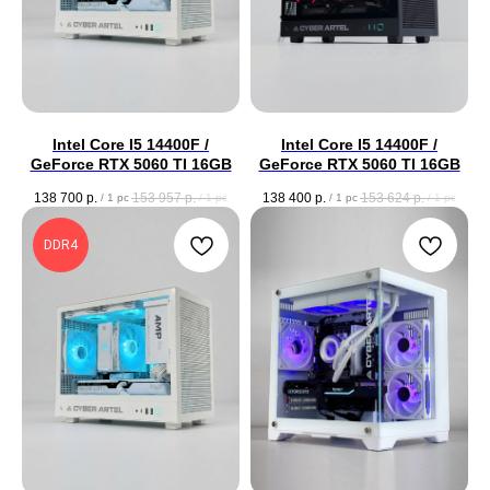
Intel Core I5 14400F /
Intel Core I5 14400F /
GeForce RTX 5060 TI 16GB
GeForce RTX 5060 TI 16GB
138 700
р.
153 957
р.
138 400
р.
153 624
р.
/
1 pc
/
1 pc
/
1 pc
/
1 pc
DDR4