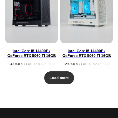
Intel Core I5 14400F /
Intel Core I5 14400F /
GeForce RTX 5060 TI 16GB
GeForce RTX 5060 TI 16GB
130 700
р.
145 077
р.
129 300
р.
143 523
р.
/
1 pc
/
1 pc
/
1 pc
/
1 pc
Load more