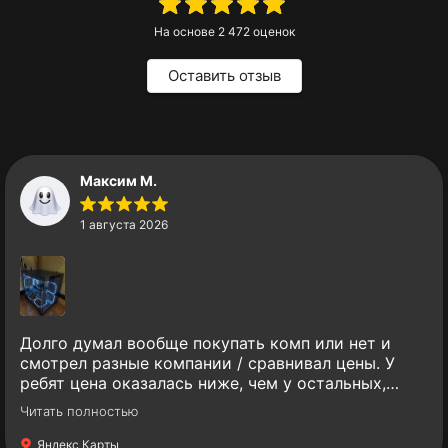
На основе
2 472
оценок
Оставить отзыв
Максим М.
1 августа 2026
Долго думал вообще покупать комп или нет и
смотрел разные компании / сравнивал цены. У
ребят цена оказалась ниже, чем у остальных,
однако сборка - кайф. Все комплектующие
Читать полностью
качественные и известных брендов, что не может
не радовать. Никаких китайских аналогов.
Яндекс Карты