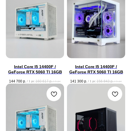
Intel Core I5 14400F /
Intel Core I5 14400F /
GeForce RTX 5060 TI 16GB
GeForce RTX 5060 TI 16GB
144 700
р.
160 617
р.
141 300
р.
156 843
р.
/
1 pc
/
1 pc
/
1 pc
/
1 pc