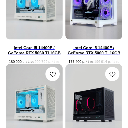
Intel Core I5 14400F /
Intel Core I5 14400F /
GeForce RTX 5060 TI 16GB
GeForce RTX 5060 TI 16GB
180 900
р.
200 799
р.
177 400
р.
196 914
р.
/
1 pc
/
1 pc
/
1 pc
/
1 pc