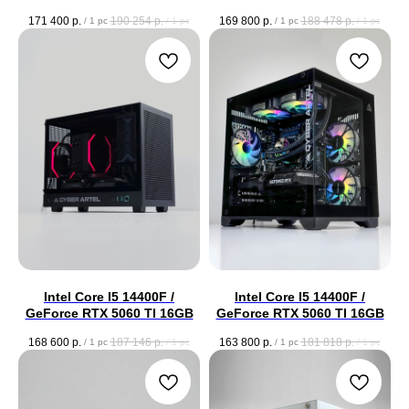
171 400
р.
190 254
р.
169 800
р.
188 478
р.
/
1 pc
/
1 pc
/
1 pc
/
1 pc
Intel Core I5 14400F /
Intel Core I5 14400F /
GeForce RTX 5060 TI 16GB
GeForce RTX 5060 TI 16GB
168 600
р.
187 146
р.
163 800
р.
181 818
р.
/
1 pc
/
1 pc
/
1 pc
/
1 pc