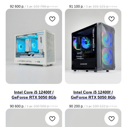
92 600
р.
102 786
р.
91 100
р.
101 121
р.
/
1 pc
/
1 pc
/
1 pc
/
1 pc
Intel Core i5 12400f /
Intel Core i5 12400f /
GeForce RTX 5050 8Gb
GeForce RTX 5050 8Gb
90 600
р.
100 566
р.
90 200
р.
100 122
р.
/
1 pc
/
1 pc
/
1 pc
/
1 pc