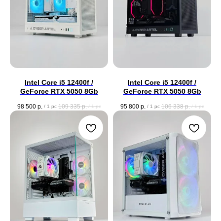
Intel Core i5 12400f /
Intel Core i5 12400f /
GeForce RTX 5050 8Gb
GeForce RTX 5050 8Gb
98 500
р.
109 335
р.
95 800
р.
106 338
р.
/
1 pc
/
1 pc
/
1 pc
/
1 pc