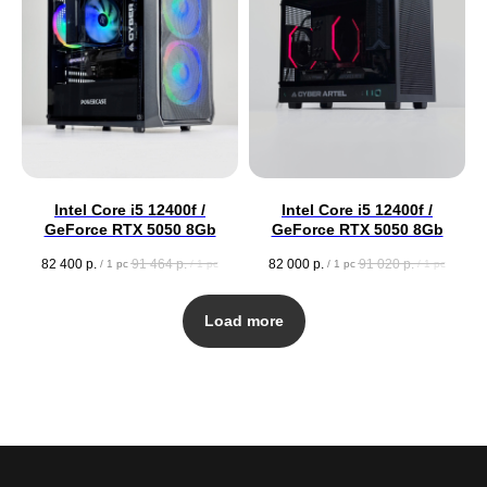
Intel Core i5 12400f /
Intel Core i5 12400f /
GeForce RTX 5050 8Gb
GeForce RTX 5050 8Gb
82 400
р.
91 464
р.
82 000
р.
91 020
р.
/
1 pc
/
1 pc
/
1 pc
/
1 pc
Load more