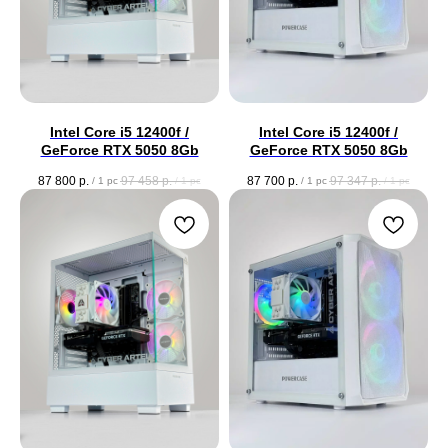
Intel Core i5 12400f /
Intel Core i5 12400f /
GeForce RTX 5050 8Gb
GeForce RTX 5050 8Gb
87 800
р.
97 458
р.
87 700
р.
97 347
р.
/
1 pc
/
1 pc
/
1 pc
/
1 pc