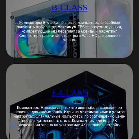
B-CLASS
Компьютеры B-класса - базовые компьютеры способные
запустить любую игру.
Максимум FPS
за разумные деньги,
комплектующие без переплат за бренды и маркетинг.
Компьютеры рассчитаны на игры в FULL HD разрешении
экрана.
E-CLASS
Компьютеры E-класса для тех кто ищет сбалансированное
решение для любых задач.
Игры на максимальных и ультра
настройках. Оптимальные компьютеры по соотношению цена-
производительность-стиль. Компьютеры для игр в 2K
разрешении экрана на ультрах или 4К средние настройки.