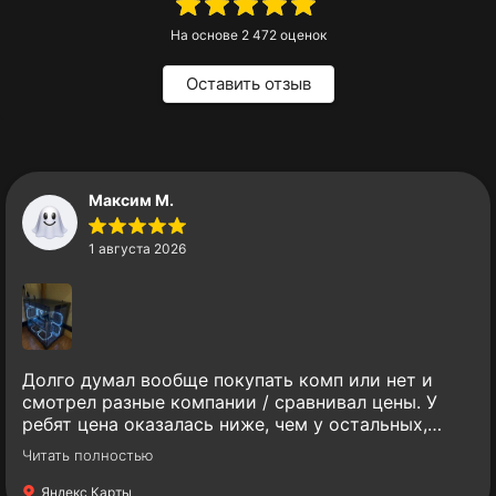
На основе
2 472
оценок
Оставить отзыв
Максим М.
1 августа 2026
Долго думал вообще покупать комп или нет и
смотрел разные компании / сравнивал цены. У
ребят цена оказалась ниже, чем у остальных,
однако сборка - кайф. Все комплектующие
Читать полностью
качественные и известных брендов, что не может
не радовать. Никаких китайских аналогов.
Яндекс Карты