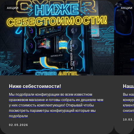
АКЦИИ
АКЦИИ
Ниже себестоимости!
Наш
Мы подобрали конфигурации во всем известном
Вы наш
оранжевом магазине и готовы собрать их дешевле чем
конку
у них стоимость комплектующих! Открывай чтобы
клиен
посмотреть параметры конфигураций которые мы
снизит
подобрали
10.03
02.05.2026