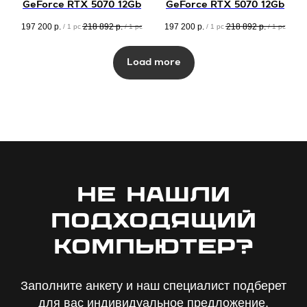
GeForce RTX 5070 12Gb
GeForce RTX 5070 12Gb
197 200
р.
218 892
р.
197 200
р.
218 892
р.
/
1 pc
/
1 pc
/
1 pc
/
1 pc
Load more
Не нашли
подходящий
компьютер?
Заполните анкету и наш специалист подберет
для вас индивидуальное предложение,