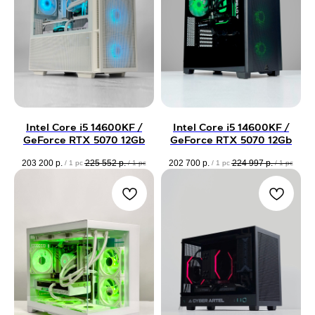
Intel Core i5 14600KF /
Intel Core i5 14600KF /
GeForce RTX 5070 12Gb
GeForce RTX 5070 12Gb
203 200
р.
225 552
р.
202 700
р.
224 997
р.
/
1 pc
/
1 pc
/
1 pc
/
1 pc