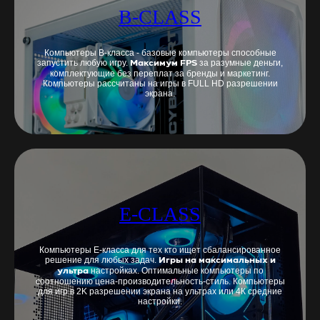
B-CLASS
Компьютеры B-класса - базовые компьютеры способные
запустить любую игру.
за разумные деньги,
Максимум FPS
комплектующие без переплат за бренды и маркетинг.
Компьютеры рассчитаны на игры в FULL HD разрешении
экрана.
E-CLASS
Компьютеры E-класса для тех кто ищет сбалансированное
решение для любых задач.
Игры на максимальных и
настройках. Оптимальные компьютеры по
ультра
соотношению цена-производительность-стиль. Компьютеры
для игр в 2K разрешении экрана на ультрах или 4К средние
настройки.