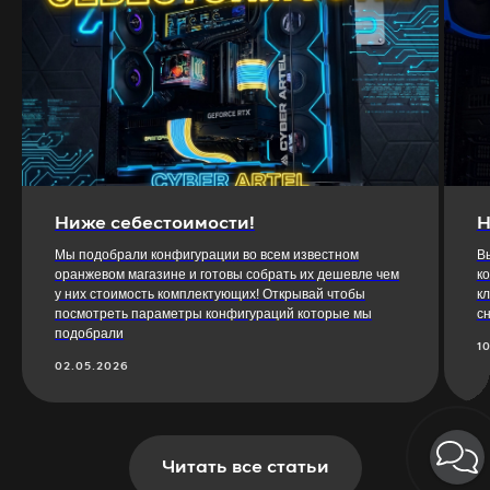
Ниже себестоимости!
Н
Мы подобрали конфигурации во всем известном
В
оранжевом магазине и готовы собрать их дешевле чем
к
у них стоимость комплектующих! Открывай чтобы
к
посмотреть параметры конфигураций которые мы
с
подобрали
1
02.05.2026
Читать все статьи