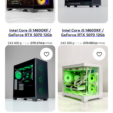
Intel Core i5 14600KF /
Intel Core i5 14600KF /
GeForce RTX 5070 12Gb
GeForce RTX 5070 12Gb
243 400
р.
270 174
р.
243 300
р.
270 063
р.
/
1 pc
/
1 pc
/
1 pc
/
1 pc