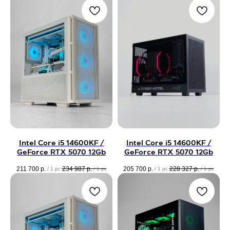
Intel Core i5 14600KF /
Intel Core i5 14600KF /
GeForce RTX 5070 12Gb
GeForce RTX 5070 12Gb
211 700
р.
234 987
р.
205 700
р.
228 327
р.
/
1 pc
/
1 pc
/
1 pc
/
1 pc