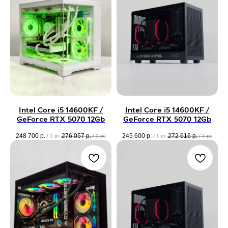
Intel Core i5 14600KF /
Intel Core i5 14600KF /
GeForce RTX 5070 12Gb
GeForce RTX 5070 12Gb
248 700
р.
276 057
р.
245 600
р.
272 616
р.
/
1 pc
/
1 pc
/
1 pc
/
1 pc