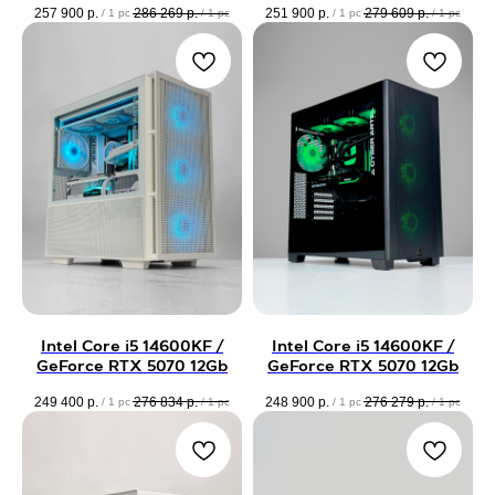
257 900
р.
286 269
р.
251 900
р.
279 609
р.
/
1 pc
/
1 pc
/
1 pc
/
1 pc
Intel Core i5 14600KF /
Intel Core i5 14600KF /
GeForce RTX 5070 12Gb
GeForce RTX 5070 12Gb
249 400
р.
276 834
р.
248 900
р.
276 279
р.
/
1 pc
/
1 pc
/
1 pc
/
1 pc