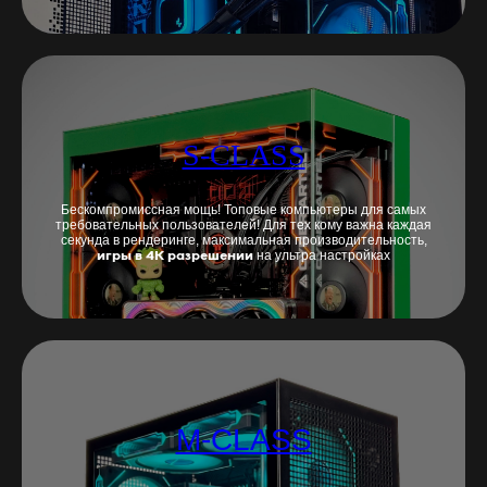
S-CLASS
Бескомпромиссная мощь! Топовые компьютеры для самых
требовательных пользователей! Для тех кому важна каждая
секунда в рендеринге, максимальная производительность,
на ультра настройках
игры в 4К разрешении
M-CLASS