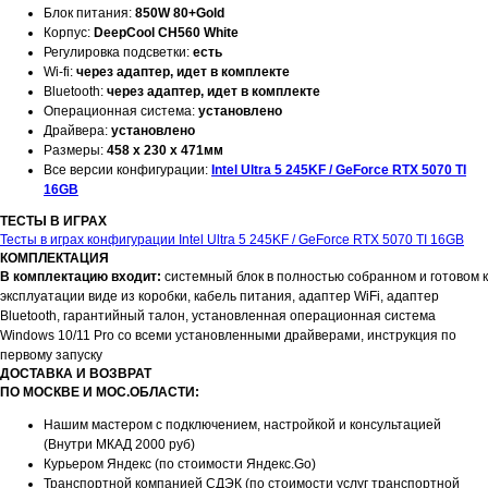
Блок питания:
850W 80+Gold
Корпус:
DeepCool CH560 White
Регулировка подсветки:
есть
Wi-fi:
через адаптер, идет в комплекте
Bluetooth:
через адаптер, идет в комплекте
Операционная система:
установлено
Драйвера:
установлено
Размеры:
458 x 230 x 471мм
Все версии конфигурации:
Intel Ultra 5 245KF / GeForce RTX 5070 TI
16GB
ТЕСТЫ В ИГРАХ
Тесты в играх конфигурации Intel Ultra 5 245KF / GeForce RTX 5070 TI 16GB
КОМПЛЕКТАЦИЯ
В комплектацию входит:
системный блок в полностью собранном и готовом к
эксплуатации виде из коробки, кабель питания, адаптер WiFi, адаптер
Bluetooth, гарантийный талон, установленная операционная система
Windows 10/11 Pro со всеми установленными драйверами, инструкция по
первому запуску
ДОСТАВКА И ВОЗВРАТ
ПО МОСКВЕ И МОС.ОБЛАСТИ:
Нашим мастером с подключением, настройкой и консультацией
(Внутри МКАД 2000 руб)
Курьером Яндекс (по стоимости Яндекс.Go)
Транспортной компанией СДЭК (по стоимости услуг транспортной