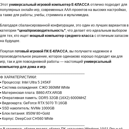
Этот
универсальный игровой компьютер E-КЛАССА
отлично подходит для
популярных онлайн-игр, современных AAA-проектов на высоких настройках,
а также для работы, учебы, стриминга и мультимедиа.
Благодаря сбалансированной конфигурации, это один из лучших вариантов в
категории
“цена/производительность”
, что делает его идеальным выбором
для тех, кто ищет
мощный компьютер среднего класса
с отличным запасом
на будущее.
Покупая
готовый игровой ПК E-КЛАССА
, вы получаете надежное и
производительное решение, которое одинаково хорошо подходит как для
игр, так и для повседневной работы — настоящий
универсальный
компьютер для дома и игр
.
__________________________________________
⚙️ ХАРАКТЕРИСТИКИ:
• Процессор: Intel Ultra 5 245KF
• Система охлаждения: СЖО 360MM White
• Материнская плата: B860 ATX ARGB
• Оперативная память: DDR5 32GB (16X2) 6000MHZ
• Видеокарта: GeForce RTX 5070 TI 16GB
• SSD накопитель: NVMe 1000GB
• Блок питания: 850W 80+Gold
• Корпус: DeepCool CH560 White
__________________________________________