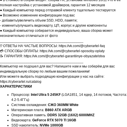
● В стоимость сборки входят: сборка ПК, установка Windows 10/11 Pro и её
полная настройка с установкой драйверов, гарантия 12 месяцев
● Каждый компьютер перед отправкой клиенту тщательно тестируется
● Возможно изменение конфигурации под вас
- добавить/увеличить объем SSD, HDD, памяти;
- изменить/улучшить видеокарту, ЦП, корпус и другие компоненты
● Каждый компьютер собирается индивидуально, ваша сборка может
незначительно отличаться от фото
__________________________________________
⁉️ ОТВЕТЫ НА ЧАСТЫЕ ВОПРОСЫ: https://vk.com/@cyberartel-faq
💳 СПОСОБЫ ОПЛАТЫ: https://vk.com/@cyberartel-sposoby-oplaty
📝 ГАРАНТИЯ: https://vk.com/@cyberartel-garantiinye-obyazatelstva
__________________________________________
Компьютер не подошел для вас? Напишите нам и мы соберём для вас
индивидуальную сборку по любым вашим пожеланиям!
Или можете выбрать подходящую конфигурации у нас на сайте:
https://cyberartel.ru/catalog
ХАРАКТЕРИСТИКИ
Процессор:
Intel Ultra 5 245KF
(LGA1851, 14 ядер, 14 потоков, Частота:
4.2-5.4ГГц)
Система охлаждения:
СЖО 360MM White
Материнская плата:
B860 ATX ARGB
Оперативная память:
DDR5 32GB (16X2) 6000MHZ
Видеокарта:
GeForce RTX 5070 TI 16GB
SSD накопитель:
NVMe 1000GB