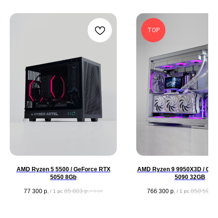
TOP
AMD Ryzen 5 5500 / GeForce RTX
AMD Ryzen 9 9950X3D / GeF
5050 8Gb
5090 32GB
77 300
р.
85 803
р.
766 300
р.
850 593
р
/
1 pc
/
1 pc
/
1 pc