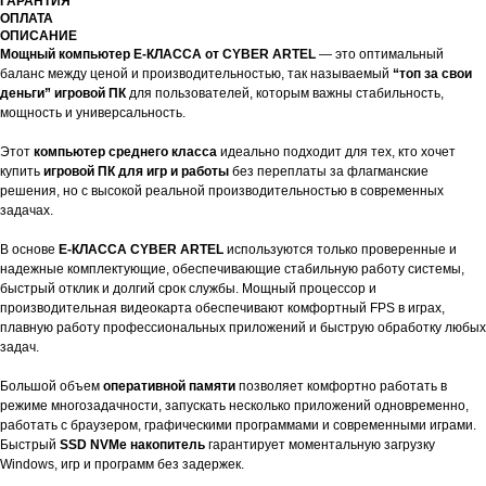
ГАРАНТИЯ
ОПЛАТА
ОПИСАНИЕ
Мощный компьютер E-КЛАССА от CYBER ARTEL
— это оптимальный
баланс между ценой и производительностью, так называемый
“топ за свои
деньги” игровой ПК
для пользователей, которым важны стабильность,
мощность и универсальность.
Этот
компьютер среднего класса
идеально подходит для тех, кто хочет
купить
игровой ПК для игр и работы
без переплаты за флагманские
решения, но с высокой реальной производительностью в современных
задачах.
В основе
E-КЛАССА CYBER ARTEL
используются только проверенные и
надежные комплектующие, обеспечивающие стабильную работу системы,
быстрый отклик и долгий срок службы. Мощный процессор и
производительная видеокарта обеспечивают комфортный FPS в играх,
плавную работу профессиональных приложений и быструю обработку любых
задач.
Большой объем
оперативной памяти
позволяет комфортно работать в
режиме многозадачности, запускать несколько приложений одновременно,
работать с браузером, графическими программами и современными играми.
Быстрый
SSD NVMe накопитель
гарантирует моментальную загрузку
Windows, игр и программ без задержек.