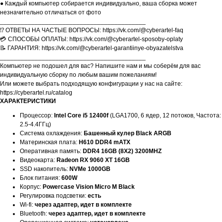
● Каждый компьютер собирается индивидуально, ваша сборка может
незначительно отличаться от фото
__________________________________________
⁉️ ОТВЕТЫ НА ЧАСТЫЕ ВОПРОСЫ: https://vk.com/@cyberartel-faq
💳 СПОСОБЫ ОПЛАТЫ: https://vk.com/@cyberartel-sposoby-oplaty
📝 ГАРАНТИЯ: https://vk.com/@cyberartel-garantiinye-obyazatelstva
__________________________________________
Компьютер не подошел для вас? Напишите нам и мы соберём для вас
индивидуальную сборку по любым вашим пожеланиям!
Или можете выбрать подходящую конфигурации у нас на сайте:
https://cyberartel.ru/catalog
ХАРАКТЕРИСТИКИ
Процессор:
Intel Core i5 12400f
(LGA1700, 6 ядер, 12 потоков, Частота:
2.5-4.4ГГц)
Система охлаждения:
Башенный кулер Black ARGB
Материнская плата:
H610 DDR4 mATX
Оперативная память:
DDR4 16GB (8X2) 3200MHZ
Видеокарта:
Radeon RX 9060 XT 16GB
SSD накопитель:
NVMe 1000GB
Блок питания:
600W
Корпус:
Powercase Vision Micro M Black
Регулировка подсветки:
есть
Wi-fi:
через адаптер, идет в комплекте
Bluetooth:
через адаптер, идет в комплекте