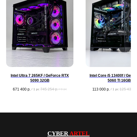
Intel Ultra 7 265KF / GeForce RTX
Intel Core i5 13400f / GeFo
5090 32GB
5060 TI 16GB
671 400
р.
745 254
р.
113 000
р.
125 430
р
/
1 pc
/
1 pc
/
1 pc
CYBER
ARTEL