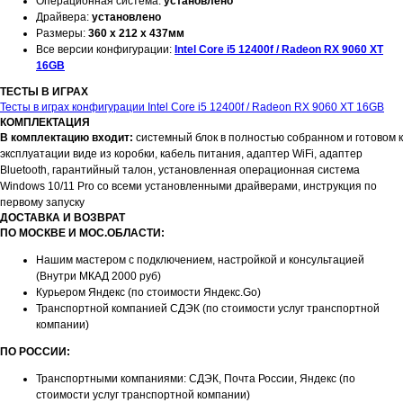
Операционная система:
установлено
Драйвера:
установлено
Размеры:
360 x 212 x 437мм
Все версии конфигурации:
Intel Core i5 12400f / Radeon RX 9060 XT
16GB
ТЕСТЫ В ИГРАХ
Тесты в играх конфигурации Intel Core i5 12400f / Radeon RX 9060 XT 16GB
КОМПЛЕКТАЦИЯ
В комплектацию входит:
системный блок в полностью собранном и готовом к
эксплуатации виде из коробки, кабель питания, адаптер WiFi, адаптер
Bluetooth, гарантийный талон, установленная операционная система
Windows 10/11 Pro со всеми установленными драйверами, инструкция по
первому запуску
ДОСТАВКА И ВОЗВРАТ
ПО МОСКВЕ И МОС.ОБЛАСТИ:
Нашим мастером с подключением, настройкой и консультацией
(Внутри МКАД 2000 руб)
Курьером Яндекс (по стоимости Яндекс.Go)
Транспортной компанией СДЭК (по стоимости услуг транспортной
компании)
ПО РОССИИ:
Транспортными компаниями: СДЭК, Почта России, Яндекс (по
стоимости услуг транспортной компании)