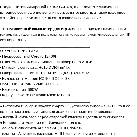
Покупая
готовый игровой ПК B-КЛАССА
, вы получаете максимально
выгодное соотношение цены и производительности, а также надежное
устройство, рассчитанное на ежедневное использование.
Этот
бюджетный компьютер для игр
идеально подходит начинающим
геймерам, студентам и пользователям, которым нужен универсальный ПК
без переплаты.
__________________________________________
⚙️ ХАРАКТЕРИСТИКИ:
• Процессор: Intel Core i5 12400f
• Система охлаждения: Башенный кулер Black ARGB
• Материнская плата: H610 DDR4 mATX
• Оперативная память: DDR4 16GB (8X2) 3200MHZ
• Видеокарта: Radeon RX 9060 XT 16GB
• SSD накопитель: NVMe 1000GB
• Блок питания: 600W
• Корпус: Powercase Vision Micro M Black
__________________________________________
● В стоимость сборки входят: сборка ПК, установка Windows 10/11 Pro и её
полная настройка с установкой драйверов, гарантия 12 месяцев
● Каждый компьютер перед отправкой клиенту тщательно тестируется
● Возможно изменение конфигурации под вас
- добавить/увеличить объем SSD, HDD, памяти;
- изменить/улучшить видеокарту, ЦП, корпус и другие компоненты