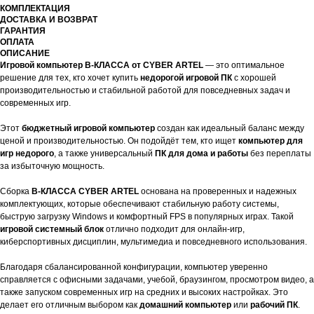
КОМПЛЕКТАЦИЯ
ДОСТАВКА И ВОЗВРАТ
ГАРАНТИЯ
ОПЛАТА
ОПИСАНИЕ
Игровой компьютер B-КЛАССА от CYBER ARTEL
— это оптимальное
решение для тех, кто хочет купить
недорогой игровой ПК
с хорошей
производительностью и стабильной работой для повседневных задач и
современных игр.
Этот
бюджетный игровой компьютер
создан как идеальный баланс между
ценой и производительностью. Он подойдёт тем, кто ищет
компьютер для
игр недорого
, а также универсальный
ПК для дома и работы
без переплаты
за избыточную мощность.
Сборка
B-КЛАССА CYBER ARTEL
основана на проверенных и надежных
комплектующих, которые обеспечивают стабильную работу системы,
быструю загрузку Windows и комфортный FPS в популярных играх. Такой
игровой системный блок
отлично подходит для онлайн-игр,
киберспортивных дисциплин, мультимедиа и повседневного использования.
Благодаря сбалансированной конфигурации, компьютер уверенно
справляется с офисными задачами, учебой, браузингом, просмотром видео, а
также запуском современных игр на средних и высоких настройках. Это
делает его отличным выбором как
домашний компьютер
или
рабочий ПК
.