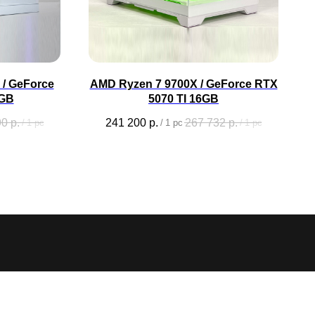
/ GeForce
AMD Ryzen 7 9700X / GeForce RTX
6GB
5070 TI 16GB
90
р.
241 200
р.
267 732
р.
/
1 pc
/
1 pc
/
1 pc