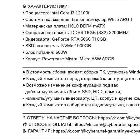
⚙️ ХАРАКТЕРИСТИКИ:
• Процессор: Intel Core i3 12100f
• Система охлаждения: Башенный кулер White ARGB
• Материнская плата: H610 DDR4 mATX
• Оперативная память: DDR4 16GB (8X2) 3200MHZ
• Видеокарта: GeForce RTX 5060 TI 8GB
• SSD накопитель: NVMe 1000GB
• Блок питания: 600W
• Корпус: Powercase Mistral Micro A3W ARGB
__________________________________________
● В стоимость сборки входят: сборка ПК, установка Win
● Каждый компьютер перед отправкой клиенту тщательн
● Возможно изменение конфигурации под вас
- добавить/увеличить объем SSD, HDD, памяти;
- изменить/улучшить видеокарту, ЦП, корпус и другие к
● Каждый компьютер собирается индивидуально, ваша с
__________________________________________
⁉️ ОТВЕТЫ НА ЧАСТЫЕ ВОПРОСЫ: https://vk.com/@cyber
💳 СПОСОБЫ ОПЛАТЫ: https://vk.com/@cyberartel-sposob
📝 ГАРАНТИЯ: https://vk.com/@cyberartel-garantiinye-obya
__________________________________________