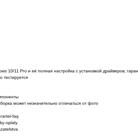
dows 10/11 Pro и её полная настройка с установкой драйверов, гара
о тестируется
омпоненты
борка может незначительно отличаться от фото
artel-faq
y-oplaty
zatelstva