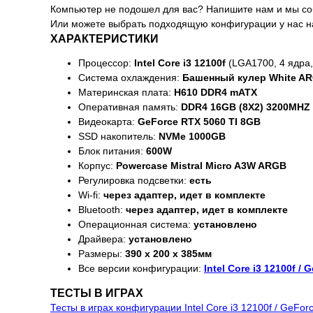
Компьютер не подошел для вас? Напишите нам и мы с
Или можете выбрать подходящую конфигурации у нас на са
ХАРАКТЕРИСТИКИ
Процессор:
Intel Core i3 12100f
(LGA1700, 4 ядра, 
Система охлаждения:
Башенный кулер White A
Материнская плата:
H610 DDR4 mATX
Оперативная память:
DDR4 16GB (8X2) 3200MHZ
Видеокарта:
GeForce RTX 5060 TI 8GB
SSD накопитель:
NVMe 1000GB
Блок питания:
600W
Корпус:
Powercase Mistral Micro A3W ARGB
Регулировка подсветки:
есть
Wi-fi:
через адаптер, идет в комплекте
Bluetooth:
через адаптер, идет в комплекте
Операционная система:
установлено
Драйвера:
установлено
Размеры:
390 x 200 x 385мм
Все версии конфигурации:
Intel Core i3 12100f /
ТЕСТЫ В ИГРАХ
Тесты в играх конфигурации Intel Core i3 12100f / GeFo