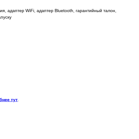
я, адаптер WiFi, адаптер Bluetooth, гарантийный талон,
апуску
бнее тут
.