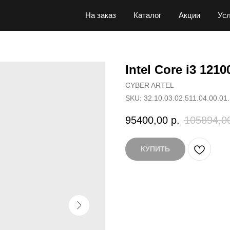
На заказ
Каталог
Акции
Усл
Intel Core i3 121
CYBER ARTEL
SKU:
32.10.03.02.511.04.00.01
95400,00
р.
105894,0
КУПИТЬ