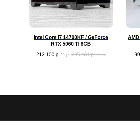
Intel Core i7 14700KF / GeForce
AMD 
RTX 5060 TI 8GB
212 100
р.
235 431
р.
99
/
1 pc
/
1 pc
CYBER
ARTEL