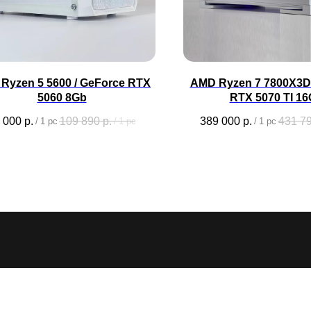
Ryzen 5 5600 / GeForce RTX
AMD Ryzen 7 7800X3D 
5060 8Gb
RTX 5070 TI 1
 000
р.
109 890
р.
389 000
р.
431 7
/
1 pc
/
1 pc
/
1 pc
2026 ©CYBERARTEL - все права защищены
Документация