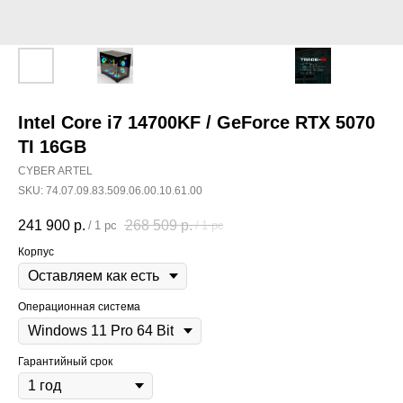
Intel Core i7 14700KF / GeForce RTX 5070
TI 16GB
CYBER ARTEL
SKU:
74.07.09.83.509.06.00.10.61.00
241 900
р.
268 509
р.
/
1 pc
/
1 pc
Корпус
Операционная система
Гарантийный срок