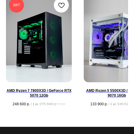
ХИТ
AMD Ryzen 7 7800X3D / GeForce RTX
AMD Ryzen 5 5500X3D / Ra
5070 12Gb
9070 16Gb
248 600
р.
275 946
р.
133 900
р.
148 629
р
/
1 pc
/
1 pc
/
1 pc