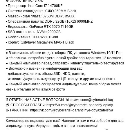
⚙️ ХАРАКТЕРИСТИКИ:
• Процессор: Intel Core i7 14700KF
• Система охлаждения: СЖО 360MM Black
• Материнская плата: B760M DDR5 mATX
• Оперативная память: DDR5 32GB (16X2) 6000MHZ
• Видеокарта: GeForce RTX 5070 TI 16GB
• SSD накопитель: NVMe 2000GB
• Блок питания: 1000W 80+Gold
• Корпус: 1stPlayer Megaview MV6-T Black
__________________________________________
● В стоимость сборки входят: сборка ПК, установка Windows 10/11 Pro
и её полная настройка с установкой драйверов, гарантия 12 месяцев
● Каждый компьютер перед отправкой клиенту тщательно тестируется
● Возможно изменение конфигурации под вас
- добавить/увеличить объем SSD, HDD, памяти;
- изменить/улучшить видеокарту, ЦП, корпус и другие компоненты
● Каждый компьютер собирается индивидуально, ваша сборка может
незначительно отличаться от фото
__________________________________________
⁉️ ОТВЕТЫ НА ЧАСТЫЕ ВОПРОСЫ: https://vk.com/@cyberartel-faq
💳 СПОСОБЫ ОПЛАТЫ: https://vk.com/@cyberartel-sposoby-oplaty
📝 ГАРАНТИЯ: https://vk.com/@cyberartel-garantiinye-obyazatelstva
__________________________________________
Компьютер не подошел для вас? Напишите нам и мы соберём для вас
индивидуальную сборку по любым вашим пожеланиям!