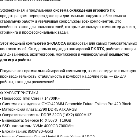
Эффективная и продуманная
система охлаждения игрового ПК
предотвращает перегрев даже при длительных нагрузках, обеспечивая
стабильную работу и увеличивая срок службы всех компонентов. Это
особенно важно для пользователей, которые используют компьютер для игр,
стриминга и профессиональных задач.
Этот
мощный компьютер S-КЛАССА
разработан для самых требовательных
пользователей. Он идеально подходит как
игровой ПК RTX
, рабочая станция
для дизайнеров, архитекторов, монтажеров и универсальный
компьютер
для игр и работы
.
Покупая этот
премиальный игровой компьютер
, вы инвестируете в высокую
производительность, стабильность и комфорт на долгие годы — как для
работы, так и для развлечений.
__________________________________________
⚙️ ХАРАКТЕРИСТИКИ:
• Процессор: Intel Core i7 14700KF
• Система охлаждения: СЖО 420ММ Geometric Future Eskimo Pro 420 Black
• Материнская плата: Z790 DDR5 ATX ARGB
• Оперативная память: DDR5 32GB (16X2) 6000MHZ
• Видеокарта: GeForce RTX 5070 TI 16GB
• SSD накопитель: NVMe 4000GB 7000Mbs
• Блок питания: 850W 80+Gold