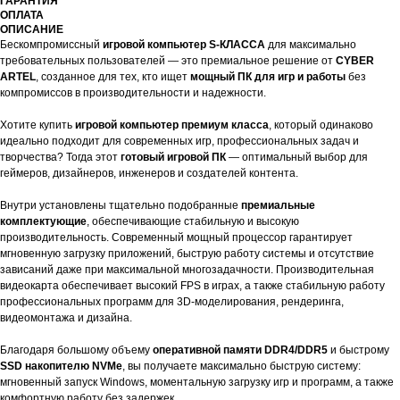
ГАРАНТИЯ
ОПЛАТА
ОПИСАНИЕ
Бескомпромиссный
игровой компьютер S-КЛАССА
для максимально
требовательных пользователей — это премиальное решение от
CYBER
ARTEL
, созданное для тех, кто ищет
мощный ПК для игр и работы
без
компромиссов в производительности и надежности.
Хотите купить
игровой компьютер премиум класса
, который одинаково
идеально подходит для современных игр, профессиональных задач и
творчества? Тогда этот
готовый игровой ПК
— оптимальный выбор для
геймеров, дизайнеров, инженеров и создателей контента.
Внутри установлены тщательно подобранные
премиальные
комплектующие
, обеспечивающие стабильную и высокую
производительность. Современный мощный процессор гарантирует
мгновенную загрузку приложений, быструю работу системы и отсутствие
зависаний даже при максимальной многозадачности. Производительная
видеокарта обеспечивает высокий FPS в играх, а также стабильную работу
профессиональных программ для 3D-моделирования, рендеринга,
видеомонтажа и дизайна.
Благодаря большому объему
оперативной памяти DDR4/DDR5
и быстрому
SSD накопителю NVMe
, вы получаете максимально быструю систему:
мгновенный запуск Windows, моментальную загрузку игр и программ, а также
комфортную работу без задержек.