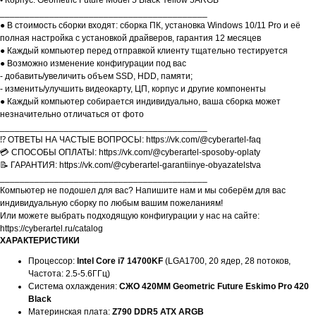
• Корпус: Geometric Future Model 5 Black Yellow 5ARGB
__________________________________________
● В стоимость сборки входят: сборка ПК, установка Windows 10/11 Pro и её
полная настройка с установкой драйверов, гарантия 12 месяцев
● Каждый компьютер перед отправкой клиенту тщательно тестируется
● Возможно изменение конфигурации под вас
- добавить/увеличить объем SSD, HDD, памяти;
- изменить/улучшить видеокарту, ЦП, корпус и другие компоненты
● Каждый компьютер собирается индивидуально, ваша сборка может
незначительно отличаться от фото
__________________________________________
⁉️ ОТВЕТЫ НА ЧАСТЫЕ ВОПРОСЫ: https://vk.com/@cyberartel-faq
💳 СПОСОБЫ ОПЛАТЫ: https://vk.com/@cyberartel-sposoby-oplaty
📝 ГАРАНТИЯ: https://vk.com/@cyberartel-garantiinye-obyazatelstva
__________________________________________
Компьютер не подошел для вас? Напишите нам и мы соберём для вас
индивидуальную сборку по любым вашим пожеланиям!
Или можете выбрать подходящую конфигурации у нас на сайте:
https://cyberartel.ru/catalog
ХАРАКТЕРИСТИКИ
Процессор:
Intel Core i7 14700KF
(LGA1700, 20 ядер, 28 потоков,
Частота: 2.5-5.6ГГц)
Система охлаждения:
СЖО 420ММ Geometric Future Eskimo Pro 420
Black
Материнская плата:
Z790 DDR5 ATX ARGB