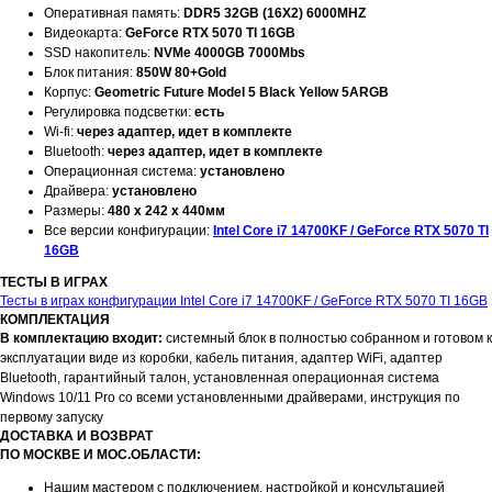
Оперативная память:
DDR5 32GB (16X2) 6000MHZ
Видеокарта:
GeForce RTX 5070 TI 16GB
SSD накопитель:
NVMe 4000GB 7000Mbs
Блок питания:
850W 80+Gold
Корпус:
Geometric Future Model 5 Black Yellow 5ARGB
Регулировка подсветки:
есть
Wi-fi:
через адаптер, идет в комплекте
Bluetooth:
через адаптер, идет в комплекте
Операционная система:
установлено
Драйвера:
установлено
Размеры:
480 x 242 x 440мм
Все версии конфигурации:
Intel Core i7 14700KF / GeForce RTX 5070 TI
16GB
ТЕСТЫ В ИГРАХ
Тесты в играх конфигурации Intel Core i7 14700KF / GeForce RTX 5070 TI 16GB
КОМПЛЕКТАЦИЯ
В комплектацию входит:
системный блок в полностью собранном и готовом к
эксплуатации виде из коробки, кабель питания, адаптер WiFi, адаптер
Bluetooth, гарантийный талон, установленная операционная система
Windows 10/11 Pro со всеми установленными драйверами, инструкция по
первому запуску
ДОСТАВКА И ВОЗВРАТ
ПО МОСКВЕ И МОС.ОБЛАСТИ:
Нашим мастером с подключением, настройкой и консультацией