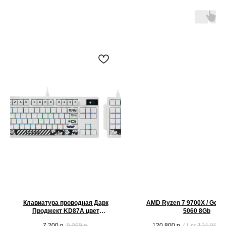
Клавиатура проводная Дарк
AMD Ryzen 7 9700X / GeFo
Проджект KD87A цвет
5060 8Gb
белый[механическая, g3ms
7 200
р.
8 099
р.
120 800
р.
134 088
р
/
1 pc