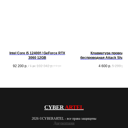
Intel Core i5 12400f / GeForce RTX
Клавиатура проводна
3060 12GB
беспроводная Attack Shark 
белый[механическая, клави
92 200
р.
102 342
р.
4 600
р.
5 299
р.
/
1 pc
/
1 pc
Bluetooth, USB Type-A, рад
CYBER
ARTEL
2026 ©CYBERARTEL - все права защищены
Документация