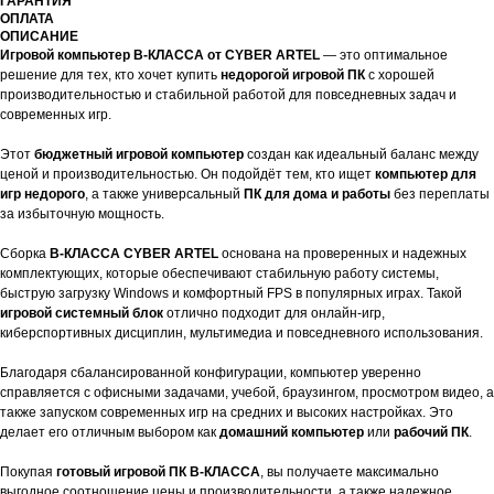
ГАРАНТИЯ
ОПЛАТА
ОПИСАНИЕ
Игровой компьютер B-КЛАССА от CYBER ARTEL
— это оптимальное
решение для тех, кто хочет купить
недорогой игровой ПК
с хорошей
производительностью и стабильной работой для повседневных задач и
современных игр.
Этот
бюджетный игровой компьютер
создан как идеальный баланс между
ценой и производительностью. Он подойдёт тем, кто ищет
компьютер для
игр недорого
, а также универсальный
ПК для дома и работы
без переплаты
за избыточную мощность.
Сборка
B-КЛАССА CYBER ARTEL
основана на проверенных и надежных
комплектующих, которые обеспечивают стабильную работу системы,
быструю загрузку Windows и комфортный FPS в популярных играх. Такой
игровой системный блок
отлично подходит для онлайн-игр,
киберспортивных дисциплин, мультимедиа и повседневного использования.
Благодаря сбалансированной конфигурации, компьютер уверенно
справляется с офисными задачами, учебой, браузингом, просмотром видео, а
также запуском современных игр на средних и высоких настройках. Это
делает его отличным выбором как
домашний компьютер
или
рабочий ПК
.
Покупая
готовый игровой ПК B-КЛАССА
, вы получаете максимально
выгодное соотношение цены и производительности, а также надежное