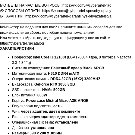
__________________________________________
⁉️ ОТВЕТЫ НА ЧАСТЫЕ ВОПРОСЫ: https://vk.com/@cyberartel-faq
💳 СПОСОБЫ ОПЛАТЫ: https://vk.com/@cyberartel-sposoby-oplaty
📝 ГАРАНТИЯ: https://vk.com/@cyberartel-garantiinye-obyazatelstva
__________________________________________
Компьютер не подошел для вас? Напишите нам и мы соберём для вас
индивидуальную сборку по любым вашим пожеланиям!
Или можете выбрать подходящую конфигурации у нас на сайте:
https://cyberartel.ru/catalog
ХАРАКТЕРИСТИКИ
Процессор:
Intel Core i3 12100f
(LGA1700, 4 ядра, 8 потоков, Частота:
3.3-4.3ГГц)
Система охлаждения:
Башенный кулер Black ARGB
Материнская плата:
H610 DDR4 mATX
Оперативная память:
DDR4 32GB (16X2) 3200MHZ
Видеокарта:
GeForce RTX 3050 8GB
SSD накопитель:
NVMe 500GB
Блок питания:
600W
Корпус:
Powercase Mistral Micro A3B ARGB
Регулировка подсветки:
есть
Wi-fi:
через адаптер, идет в комплекте
Bluetooth:
через адаптер, идет в комплекте
Операционная система:
установлено
Драйвера:
установлено
Размеры:
390 x 200 x 385мм