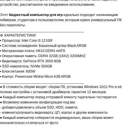
устройство, рассчитанное на ежедневное использование.
Этот
бюджетный компьютер для игр
идеально подходит начинающим
геймерам, студентам и пользователям, которым нужен универсальный ПК
без переплаты.
__________________________________________
⚙️ ХАРАКТЕРИСТИКИ:
• Процессор: Intel Core i3 12100f
• Система охлаждения: Башенный кулер Black ARGB
• Материнская плата: H610 DDR4 mATX
• Оперативная память: DDR4 32GB (16X2) 3200MHZ
• Видеокарта: GeForce RTX 3050 8GB
• SSD накопитель: NVMe 500GB
• Блок питания: 600W
• Корпус: Powercase Mistral Micro A3B ARGB
__________________________________________
● В стоимость сборки входят: сборка ПК, установка Windows 10/11 Pro и её
полная настройка с установкой драйверов, гарантия 12 месяцев
● Каждый компьютер перед отправкой клиенту тщательно тестируется
● Возможно изменение конфигурации под вас
- добавить/увеличить объем SSD, HDD, памяти;
- изменить/улучшить видеокарту, ЦП, корпус и другие компоненты
● Каждый компьютер собирается индивидуально, ваша сборка может
незначительно отличаться от фото