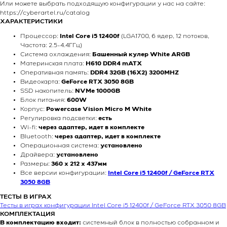
Или можете выбрать подходящую конфигурации у нас на сайте:
https://cyberartel.ru/catalog
ХАРАКТЕРИСТИКИ
Процессор:
Intel Core i5 12400f
(LGA1700, 6 ядер, 12 потоков,
Частота: 2.5-4.4ГГц)
Система охлаждения:
Башенный кулер White ARGB
Материнская плата:
H610 DDR4 mATX
Оперативная память:
DDR4 32GB (16X2) 3200MHZ
Видеокарта:
GeForce RTX 3050 8GB
SSD накопитель:
NVMe 1000GB
Блок питания:
600W
Корпус:
Powercase Vision Micro M White
Регулировка подсветки:
есть
Wi-fi:
через адаптер, идет в комплекте
Bluetooth:
через адаптер, идет в комплекте
Операционная система:
установлено
Драйвера:
установлено
Размеры:
360 x 212 x 437мм
Все версии конфигурации:
Intel Core i5 12400f / GeForce RTX
3050 8GB
ТЕСТЫ В ИГРАХ
Тесты в играх конфигурации Intel Core i5 12400f / GeForce RTX 3050 8GB
КОМПЛЕКТАЦИЯ
В комплектацию входит:
системный блок в полностью собранном и