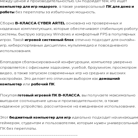
между ценой и производительностью. Он подойдёт тем, кто ищет
компьютер для игр недорого
, а также универсальный
ПК для дома и
работы
без переплаты за избыточную мощность.
Сборка
B-КЛАССА CYBER ARTEL
основана на проверенных и
надежных комплектующих, которые обеспечивают стабильную работу
системы, быструю загрузку Windows и комфортный FPS в популярных
играх. Такой
игровой системный блок
отлично подходит для онлайн-
игр, киберспортивных дисциплин, мультимедиа и повседневного
использования.
Благодаря сбалансированной конфигурации, компьютер уверенно
справляется с офисными задачами, учебой, браузингом, просмотром
видео, а также запуском современных игр на средних и высоких
настройках. Это делает его отличным выбором как
домашний
компьютер
или
рабочий ПК
.
Покупая
готовый игровой ПК B-КЛАССА
, вы получаете максимально
выгодное соотношение цены и производительности, а также
надежное устройство, рассчитанное на ежедневное использование.
Этот
бюджетный компьютер для игр
идеально подходит начинающим
геймерам, студентам и пользователям, которым нужен универсальный
ПК без переплаты.
__________________________________________