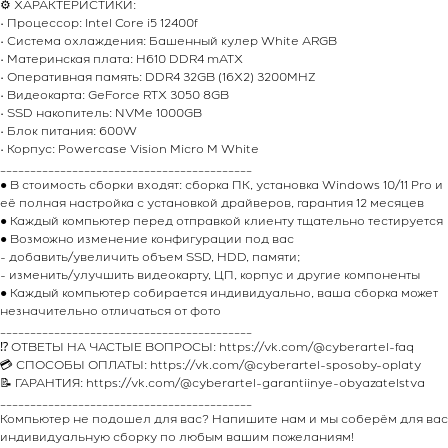
⚙️ ХАРАКТЕРИСТИКИ:
• Процессор: Intel Core i5 12400f
• Система охлаждения: Башенный кулер White ARGB
• Материнская плата: H610 DDR4 mATX
• Оперативная память: DDR4 32GB (16X2) 3200MHZ
• Видеокарта: GeForce RTX 3050 8GB
• SSD накопитель: NVMe 1000GB
• Блок питания: 600W
• Корпус: Powercase Vision Micro M White
__________________________________________
● В стоимость сборки входят: сборка ПК, установка Windows 10/11 Pro и
её полная настройка с установкой драйверов, гарантия 12 месяцев
● Каждый компьютер перед отправкой клиенту тщательно тестируется
● Возможно изменение конфигурации под вас
- добавить/увеличить объем SSD, HDD, памяти;
- изменить/улучшить видеокарту, ЦП, корпус и другие компоненты
● Каждый компьютер собирается индивидуально, ваша сборка может
незначительно отличаться от фото
__________________________________________
⁉️ ОТВЕТЫ НА ЧАСТЫЕ ВОПРОСЫ: https://vk.com/@cyberartel-faq
💳 СПОСОБЫ ОПЛАТЫ: https://vk.com/@cyberartel-sposoby-oplaty
📝 ГАРАНТИЯ: https://vk.com/@cyberartel-garantiinye-obyazatelstva
__________________________________________
Компьютер не подошел для вас? Напишите нам и мы соберём для вас
индивидуальную сборку по любым вашим пожеланиям!