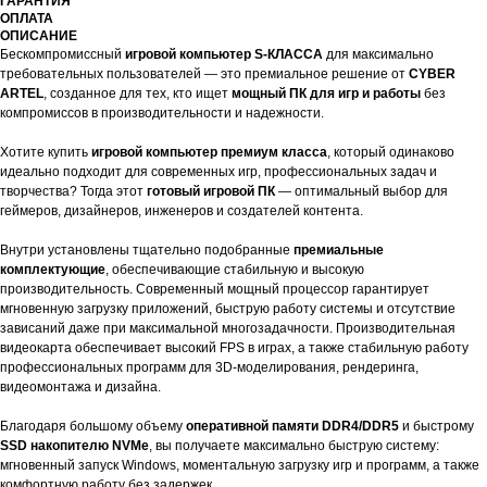
ГАРАНТИЯ
ОПЛАТА
ОПИСАНИЕ
Бескомпромиссный
игровой компьютер S-КЛАССА
для максимально
требовательных пользователей — это премиальное решение от
CYBER
ARTEL
, созданное для тех, кто ищет
мощный ПК для игр и работы
без
компромиссов в производительности и надежности.
Хотите купить
игровой компьютер премиум класса
, который одинаково
идеально подходит для современных игр, профессиональных задач и
творчества? Тогда этот
готовый игровой ПК
— оптимальный выбор для
геймеров, дизайнеров, инженеров и создателей контента.
Внутри установлены тщательно подобранные
премиальные
комплектующие
, обеспечивающие стабильную и высокую
производительность. Современный мощный процессор гарантирует
мгновенную загрузку приложений, быструю работу системы и отсутствие
зависаний даже при максимальной многозадачности. Производительная
видеокарта обеспечивает высокий FPS в играх, а также стабильную работу
профессиональных программ для 3D-моделирования, рендеринга,
видеомонтажа и дизайна.
Благодаря большому объему
оперативной памяти DDR4/DDR5
и быстрому
SSD накопителю NVMe
, вы получаете максимально быструю систему:
мгновенный запуск Windows, моментальную загрузку игр и программ, а также
комфортную работу без задержек.