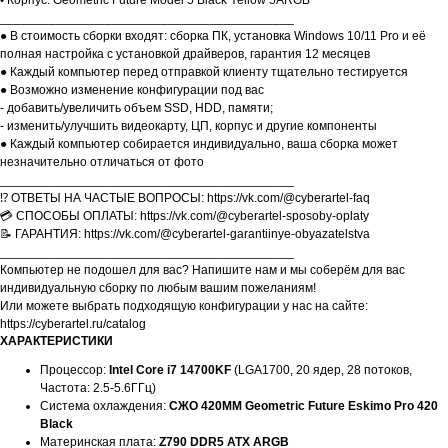
• Корпус: Geometric Future Model 5 Black Yellow 5ARGB
__________________________________________
● В стоимость сборки входят: сборка ПК, установка Windows 10/11 Pro и её
полная настройка с установкой драйверов, гарантия 12 месяцев
● Каждый компьютер перед отправкой клиенту тщательно тестируется
● Возможно изменение конфигурации под вас
- добавить/увеличить объем SSD, HDD, памяти;
- изменить/улучшить видеокарту, ЦП, корпус и другие компоненты
● Каждый компьютер собирается индивидуально, ваша сборка может
незначительно отличаться от фото
__________________________________________
⁉️ ОТВЕТЫ НА ЧАСТЫЕ ВОПРОСЫ: https://vk.com/@cyberartel-faq
💳 СПОСОБЫ ОПЛАТЫ: https://vk.com/@cyberartel-sposoby-oplaty
📝 ГАРАНТИЯ: https://vk.com/@cyberartel-garantiinye-obyazatelstva
__________________________________________
Компьютер не подошел для вас? Напишите нам и мы соберём для вас
индивидуальную сборку по любым вашим пожеланиям!
Или можете выбрать подходящую конфигурации у нас на сайте:
https://cyberartel.ru/catalog
ХАРАКТЕРИСТИКИ
Процессор:
Intel Core i7 14700KF
(LGA1700, 20 ядер, 28 потоков,
Частота: 2.5-5.6ГГц)
Система охлаждения:
СЖО 420ММ Geometric Future Eskimo Pro 420
Black
Материнская плата:
Z790 DDR5 ATX ARGB