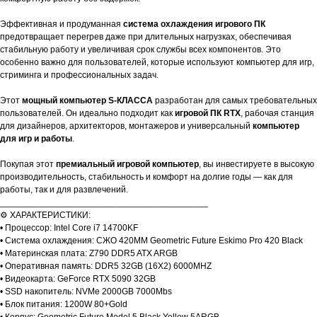
Эффективная и продуманная
система охлаждения игрового ПК
предотвращает перегрев даже при длительных нагрузках, обеспечивая
стабильную работу и увеличивая срок службы всех компонентов. Это
особенно важно для пользователей, которые используют компьютер для игр,
стриминга и профессиональных задач.
Этот
мощный компьютер S-КЛАССА
разработан для самых требовательных
пользователей. Он идеально подходит как
игровой ПК RTX
, рабочая станция
для дизайнеров, архитекторов, монтажеров и универсальный
компьютер
для игр и работы
.
Покупая этот
премиальный игровой компьютер
, вы инвестируете в высокую
производительность, стабильность и комфорт на долгие годы — как для
работы, так и для развлечений.
__________________________________________
⚙️ ХАРАКТЕРИСТИКИ:
• Процессор: Intel Core i7 14700KF
• Система охлаждения: СЖО 420ММ Geometric Future Eskimo Pro 420 Black
• Материнская плата: Z790 DDR5 ATX ARGB
• Оперативная память: DDR5 32GB (16X2) 6000MHZ
• Видеокарта: GeForce RTX 5090 32GB
• SSD накопитель: NVMe 2000GB 7000Mbs
• Блок питания: 1200W 80+Gold