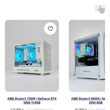
AMD Ryzen 5 7500F / GeForce RTX
AMD Ryzen 5 5600X / GeFo
5060 TI 8GB
3050 8GB
123 000
р.
136 530
р.
92 900
р.
103 119
р.
/
1 pc
/
1 pc
/
1 pc