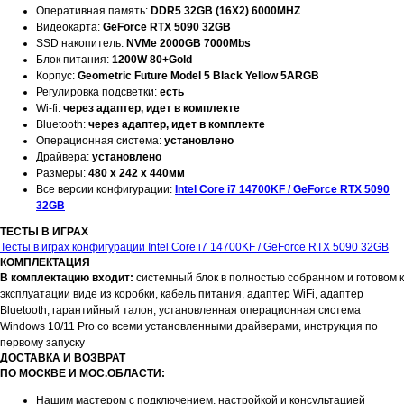
Оперативная память:
DDR5 32GB (16X2) 6000MHZ
Видеокарта:
GeForce RTX 5090 32GB
SSD накопитель:
NVMe 2000GB 7000Mbs
Блок питания:
1200W 80+Gold
Корпус:
Geometric Future Model 5 Black Yellow 5ARGB
Регулировка подсветки:
есть
Wi-fi:
через адаптер, идет в комплекте
Bluetooth:
через адаптер, идет в комплекте
Операционная система:
установлено
Драйвера:
установлено
Размеры:
480 x 242 x 440мм
Все версии конфигурации:
Intel Core i7 14700KF / GeForce RTX 5090
32GB
ТЕСТЫ В ИГРАХ
Тесты в играх конфигурации Intel Core i7 14700KF / GeForce RTX 5090 32GB
КОМПЛЕКТАЦИЯ
В комплектацию входит:
системный блок в полностью собранном и готовом к
эксплуатации виде из коробки, кабель питания, адаптер WiFi, адаптер
Bluetooth, гарантийный талон, установленная операционная система
Windows 10/11 Pro со всеми установленными драйверами, инструкция по
первому запуску
ДОСТАВКА И ВОЗВРАТ
ПО МОСКВЕ И МОС.ОБЛАСТИ:
Нашим мастером с подключением, настройкой и консультацией