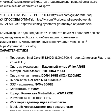
● Каждый компьютер собирается индивидуально, ваша сборка может
незначительно отличаться от фото
__________________________________________
⁉️ ОТВЕТЫ НА ЧАСТЫЕ ВОПРОСЫ: https://vk.com/@cyberartel-faq
💳 СПОСОБЫ ОПЛАТЫ: https://vk.com/@cyberartel-sposoby-oplaty
📝 ГАРАНТИЯ: https://vk.com/@cyberartel-garantiinye-obyazatelstva
__________________________________________
Компьютер не подошел для вас? Напишите нам и мы соберём для вас
индивидуальную сборку по любым вашим пожеланиям!
Или можете выбрать подходящую конфигурации у нас на сайте:
https://cyberartel.ru/catalog
ХАРАКТЕРИСТИКИ
Процессор:
Intel Core i5 12400f
(LGA1700, 6 ядер, 12 потоков, Частота:
2.5-4.4ГГц)
Система охлаждения:
Башенный кулер White ARGB
Материнская плата:
H610 DDR4 mATX
Оперативная память:
DDR4 16GB (8X2) 3200MHZ
Видеокарта:
GeForce RTX 5060 8Gb
SSD накопитель:
NVMe 500GB
Блок питания:
600W
Корпус:
Powercase Mistral Micro A3W ARGB
Регулировка подсветки:
есть
Wi-fi:
через адаптер, идет в комплекте
Bluetooth:
через адаптер, идет в комплекте