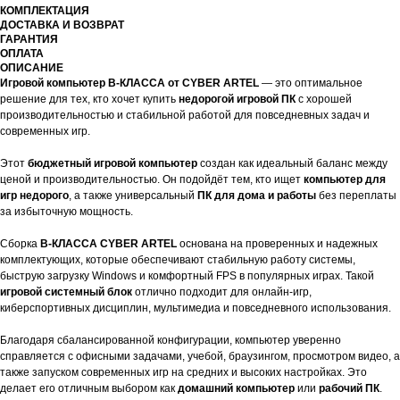
КОМПЛЕКТАЦИЯ
ДОСТАВКА И ВОЗВРАТ
ГАРАНТИЯ
ОПЛАТА
ОПИСАНИЕ
Игровой компьютер B-КЛАССА от CYBER ARTEL
— это оптимальное
решение для тех, кто хочет купить
недорогой игровой ПК
с хорошей
производительностью и стабильной работой для повседневных задач и
современных игр.
Этот
бюджетный игровой компьютер
создан как идеальный баланс между
ценой и производительностью. Он подойдёт тем, кто ищет
компьютер для
игр недорого
, а также универсальный
ПК для дома и работы
без переплаты
за избыточную мощность.
Сборка
B-КЛАССА CYBER ARTEL
основана на проверенных и надежных
комплектующих, которые обеспечивают стабильную работу системы,
быструю загрузку Windows и комфортный FPS в популярных играх. Такой
игровой системный блок
отлично подходит для онлайн-игр,
киберспортивных дисциплин, мультимедиа и повседневного использования.
Благодаря сбалансированной конфигурации, компьютер уверенно
справляется с офисными задачами, учебой, браузингом, просмотром видео, а
также запуском современных игр на средних и высоких настройках. Это
делает его отличным выбором как
домашний компьютер
или
рабочий ПК
.