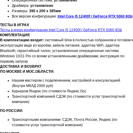
Операционная система:
установлено
Драйвера:
установлено
Размеры:
390 x 200 x 385мм
Все версии конфигурации:
Intel Core i5 12400f / GeForce RTX 5060 8Gb
ТЕСТЫ В ИГРАХ
Тесты в играх конфигурации Intel Core i5 12400f / GeForce RTX 5060 8Gb
КОМПЛЕКТАЦИЯ
В комплектацию входит:
системный блок в полностью собранном и готовом к
эксплуатации виде из коробки, кабель питания, адаптер WiFi, адаптер
Bluetooth, гарантийный талон, установленная операционная система
Windows 10/11 Pro со всеми установленными драйверами, инструкция по
первому запуску
ДОСТАВКА И ВОЗВРАТ
ПО МОСКВЕ И МОС.ОБЛАСТИ:
Нашим мастером с подключением, настройкой и консультацией
(Внутри МКАД 2000 руб)
Курьером Яндекс (по стоимости Яндекс.Go)
Транспортной компанией СДЭК (по стоимости услуг транспортной
компании)
ПО РОССИИ:
Транспортными компаниями: СДЭК, Почта России, Яндекс (по
стоимости услуг транспортной компании)