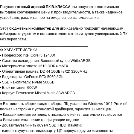
Покупая
готовый игровой ПК B-КЛАССА
, вы получаете максимально
выгодное соотношение цены и производительности, а также надежное
устройство, рассчитанное на ежедневное использование.
Этот
бюджетный компьютер для игр
идеально подходит начинающим
геймерам, студентам и пользователям, которым нужен универсальный ПК
без переплаты.
__________________________________________
⚙️ ХАРАКТЕРИСТИКИ:
• Процессор: Intel Core i5 12400f
• Система охлаждения: Башенный кулер White ARGB
• Материнская плата: H610 DDR4 mATX
• Оперативная память: DDR4 16GB (8X2) 3200MHZ
• Видеокарта: GeForce RTX 5060 8Gb
• SSD накопитель: NVMe 500GB
• Блок питания: 600W
• Корпус: Powercase Mistral Micro A3W ARGB
__________________________________________
● В стоимость сборки входят: сборка ПК, установка Windows 10/11 Pro и её
полная настройка с установкой драйверов, гарантия 12 месяцев
● Каждый компьютер перед отправкой клиенту тщательно тестируется
● Возможно изменение конфигурации под вас
- добавить/увеличить объем SSD, HDD, памяти;
- изменить/улучшить видеокарту, ЦП, корпус и другие компоненты