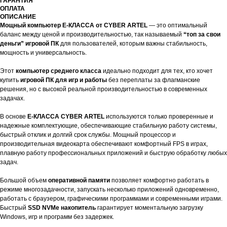
ГАРАНТИЯ
ОПЛАТА
ОПИСАНИЕ
Мощный компьютер E-КЛАССА от CYBER ARTEL
— это оптимальный
баланс между ценой и производительностью, так называемый
“топ за свои
деньги” игровой ПК
для пользователей, которым важны стабильность,
мощность и универсальность.
Этот
компьютер среднего класса
идеально подходит для тех, кто хочет
купить
игровой ПК для игр и работы
без переплаты за флагманские
решения, но с высокой реальной производительностью в современных
задачах.
В основе
E-КЛАССА CYBER ARTEL
используются только проверенные и
надежные комплектующие, обеспечивающие стабильную работу системы,
быстрый отклик и долгий срок службы. Мощный процессор и
производительная видеокарта обеспечивают комфортный FPS в играх,
плавную работу профессиональных приложений и быструю обработку любых
задач.
Большой объем
оперативной памяти
позволяет комфортно работать в
режиме многозадачности, запускать несколько приложений одновременно,
работать с браузером, графическими программами и современными играми.
Быстрый
SSD NVMe накопитель
гарантирует моментальную загрузку
Windows, игр и программ без задержек.