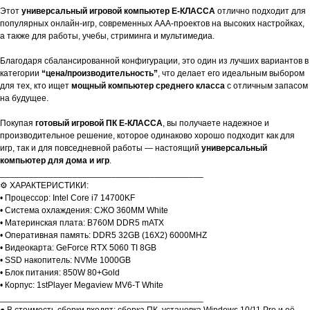
Этот
универсальный игровой компьютер E-КЛАССА
отлично подходит для
популярных онлайн-игр, современных AAA-проектов на высоких настройках,
а также для работы, учебы, стриминга и мультимедиа.
Благодаря сбалансированной конфигурации, это один из лучших вариантов в
категории
“цена/производительность”
, что делает его идеальным выбором
для тех, кто ищет
мощный компьютер среднего класса
с отличным запасом
на будущее.
Покупая
готовый игровой ПК E-КЛАССА
, вы получаете надежное и
производительное решение, которое одинаково хорошо подходит как для
игр, так и для повседневной работы — настоящий
универсальный
компьютер для дома и игр
.
__________________________________________
⚙️ ХАРАКТЕРИСТИКИ:
• Процессор: Intel Core i7 14700KF
• Система охлаждения: СЖО 360MM White
• Материнская плата: B760M DDR5 mATX
• Оперативная память: DDR5 32GB (16X2) 6000MHZ
• Видеокарта: GeForce RTX 5060 TI 8GB
• SSD накопитель: NVMe 1000GB
• Блок питания: 850W 80+Gold
• Корпус: 1stPlayer Megaview MV6-T White
__________________________________________