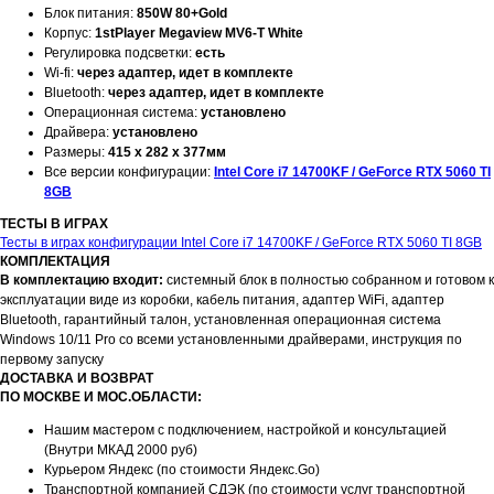
Блок питания:
850W 80+Gold
Корпус:
1stPlayer Megaview MV6-T White
Регулировка подсветки:
есть
Wi-fi:
через адаптер, идет в комплекте
Bluetooth:
через адаптер, идет в комплекте
Операционная система:
установлено
Драйвера:
установлено
Размеры:
415 x 282 x 377мм
Все версии конфигурации:
Intel Core i7 14700KF / GeForce RTX 5060 TI
8GB
ТЕСТЫ В ИГРАХ
Тесты в играх конфигурации Intel Core i7 14700KF / GeForce RTX 5060 TI 8GB
КОМПЛЕКТАЦИЯ
В комплектацию входит:
системный блок в полностью собранном и готовом к
эксплуатации виде из коробки, кабель питания, адаптер WiFi, адаптер
Bluetooth, гарантийный талон, установленная операционная система
Windows 10/11 Pro со всеми установленными драйверами, инструкция по
первому запуску
ДОСТАВКА И ВОЗВРАТ
ПО МОСКВЕ И МОС.ОБЛАСТИ:
Нашим мастером с подключением, настройкой и консультацией
(Внутри МКАД 2000 руб)
Курьером Яндекс (по стоимости Яндекс.Go)
Транспортной компанией СДЭК (по стоимости услуг транспортной