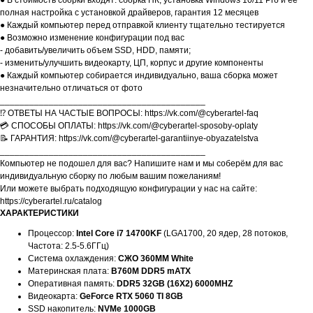
● В стоимость сборки входят: сборка ПК, установка Windows 10/11 Pro и её
полная настройка с установкой драйверов, гарантия 12 месяцев
● Каждый компьютер перед отправкой клиенту тщательно тестируется
● Возможно изменение конфигурации под вас
- добавить/увеличить объем SSD, HDD, памяти;
- изменить/улучшить видеокарту, ЦП, корпус и другие компоненты
● Каждый компьютер собирается индивидуально, ваша сборка может
незначительно отличаться от фото
__________________________________________
⁉️ ОТВЕТЫ НА ЧАСТЫЕ ВОПРОСЫ: https://vk.com/@cyberartel-faq
💳 СПОСОБЫ ОПЛАТЫ: https://vk.com/@cyberartel-sposoby-oplaty
📝 ГАРАНТИЯ: https://vk.com/@cyberartel-garantiinye-obyazatelstva
__________________________________________
Компьютер не подошел для вас? Напишите нам и мы соберём для вас
индивидуальную сборку по любым вашим пожеланиям!
Или можете выбрать подходящую конфигурации у нас на сайте:
https://cyberartel.ru/catalog
ХАРАКТЕРИСТИКИ
Процессор:
Intel Core i7 14700KF
(LGA1700, 20 ядер, 28 потоков,
Частота: 2.5-5.6ГГц)
Система охлаждения:
СЖО 360MM White
Материнская плата:
B760M DDR5 mATX
Оперативная память:
DDR5 32GB (16X2) 6000MHZ
Видеокарта:
GeForce RTX 5060 TI 8GB
SSD накопитель:
NVMe 1000GB