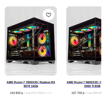
AMD Ryzen 7 7800X3D / Radeon RX
AMD Ryzen 7 9800X3D / GeF
9070 16Gb
5060 TI 8GB
244 800
р.
271 728
р.
187 700
р.
208 347
р
/
1 pc
/
1 pc
/
1 pc