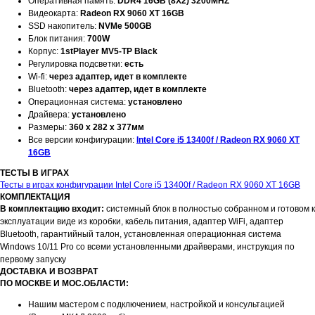
Оперативная память:
DDR4 16GB (8X2) 3200MHZ
Видеокарта:
Radeon RX 9060 XT 16GB
SSD накопитель:
NVMe 500GB
Блок питания:
700W
Корпус:
1stPlayer MV5-TP Black
Регулировка подсветки:
есть
Wi-fi:
через адаптер, идет в комплекте
Bluetooth:
через адаптер, идет в комплекте
Операционная система:
установлено
Драйвера:
установлено
Размеры:
360 x 282 x 377мм
Все версии конфигурации:
Intel Core i5 13400f / Radeon RX 9060 XT
16GB
ТЕСТЫ В ИГРАХ
Тесты в играх конфигурации Intel Core i5 13400f / Radeon RX 9060 XT 16GB
КОМПЛЕКТАЦИЯ
В комплектацию входит:
системный блок в полностью собранном и готовом к
эксплуатации виде из коробки, кабель питания, адаптер WiFi, адаптер
Bluetooth, гарантийный талон, установленная операционная система
Windows 10/11 Pro со всеми установленными драйверами, инструкция по
первому запуску
ДОСТАВКА И ВОЗВРАТ
ПО МОСКВЕ И МОС.ОБЛАСТИ:
Нашим мастером с подключением, настройкой и консультацией