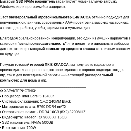
Быстрый
SSD NVMe накопитель
гарантирует моментальную загрузку
Windows, игр и программ без задержек.
Этот
универсальный игровой компьютер E-КЛАССА
отлично подходит для
популярных онлайн-игр, современных AAA-проектов на высоких настройках,
а также для работы, учебы, стриминга и мультимедиа.
Благодаря сбалансированной конфигурации, это один из лучших вариантов в
категории
“цена/производительность”
, что делает его идеальным выбором
для тех, кто ищет
мощный компьютер среднего класса
с отличным запасом
на будущее.
Покупая
готовый игровой ПК E-КЛАССА
, вы получаете надежное и
производительное решение, которое одинаково хорошо подходит как для
игр, так и для повседневной работы — настоящий
универсальный
компьютер для дома и игр
.
__________________________________________
⚙️ ХАРАКТЕРИСТИКИ:
• Процессор: Intel Core i5 13400f
• Система охлаждения: СЖО 240ММ Black
• Материнская плата: B760 DDR4 mATX
• Оперативная память: DDR4 16GB (8X2) 3200MHZ
• Видеокарта: Radeon RX 9060 XT 16GB
• SSD накопитель: NVMe 500GB
• Блок питания: 700W