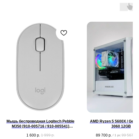
Мышь беспроводная Logitech Pebble
AMD Ryzen 5 5600X / GeFo
M350 [910-005716 / 910-005541]
3060 12GB
белый[1000 dpi, светодиодный,
1 600
р.
1 999
р.
89 700
р.
99 567
р.
/
1 pc
Bluetooth, USB Type-A, кнопки - 3]