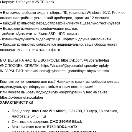
• Корпус: 1stPlayer MV5-TP Black
__________________________________________
● В стоимость сборки входят: сборка ПК, установка Windows 10/11 Pro и её
полная настройка с установкой драйверов, гарантия 12 месяцев
● Каждый компьютер перед отправкой клиенту тщательно тестируется
● Возможно изменение конфигурации под вас
- добавить/увеличить объем SSD, HDD, памяти;
- изменить/улучшить видеокарту, ЦП, корпус и другие компоненты
● Каждый компьютер собирается индивидуально, ваша сборка может
незначительно отличаться от фото
__________________________________________
⁉️ ОТВЕТЫ НА ЧАСТЫЕ ВОПРОСЫ: https://vk.com/@cyberartel-faq
💳 СПОСОБЫ ОПЛАТЫ: https://vk.com/@cyberartel-sposoby-oplaty
📝 ГАРАНТИЯ: https://vk.com/@cyberartel-garantiinye-obyazatelstva
__________________________________________
Компьютер не подошел для вас? Напишите нам и мы соберём для вас
индивидуальную сборку по любым вашим пожеланиям!
Или можете выбрать подходящую конфигурации у нас на сайте:
https://cyberartel.ru/catalog
ХАРАКТЕРИСТИКИ
Процессор:
Intel Core i5 13400f
(LGA1700, 10 ядер, 16 потоков,
Частота: 2.5-4.6ГГц)
Система охлаждения:
СЖО 240ММ Black
Материнская плата:
B760 DDR4 mATX