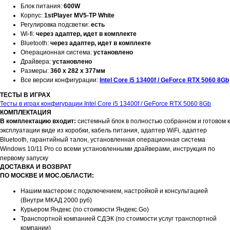
Блок питания:
600W
Корпус:
1stPlayer MV5-TP White
Регулировка подсветки:
есть
Wi-fi:
через адаптер, идет в комплекте
Bluetooth:
через адаптер, идет в комплекте
Операционная система:
установлено
Драйвера:
установлено
Размеры:
360 x 282 x 377мм
Все версии конфигурации:
Intel Core i5 13400f / GeForce RTX 5060 8Gb
ТЕСТЫ В ИГРАХ
Тесты в играх конфигурации Intel Core i5 13400f / GeForce RTX 5060 8Gb
КОМПЛЕКТАЦИЯ
В комплектацию входит:
системный блок в полностью собранном и готовом к
эксплуатации виде из коробки, кабель питания, адаптер WiFi, адаптер
Bluetooth, гарантийный талон, установленная операционная система
Windows 10/11 Pro со всеми установленными драйверами, инструкция по
первому запуску
ДОСТАВКА И ВОЗВРАТ
ПО МОСКВЕ И МОС.ОБЛАСТИ:
Нашим мастером с подключением, настройкой и консультацией
(Внутри МКАД 2000 руб)
Курьером Яндекс (по стоимости Яндекс.Go)
Транспортной компанией СДЭК (по стоимости услуг транспортной
компании)