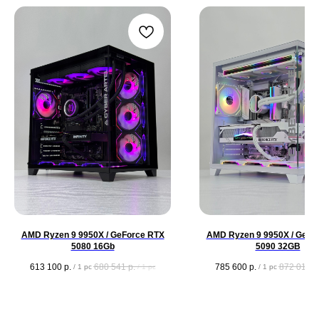
AMD Ryzen 9 9950X / GeForce RTX
AMD Ryzen 9 9950X / GeFo
5080 16Gb
5090 32GB
613 100
р.
680 541
р.
785 600
р.
872 016
р
/
1 pc
/
1 pc
/
1 pc