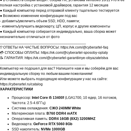
● В стоимость сборки входят: сборка ПК, установка Windows 10/11 Pro и её
полная настройка с установкой драйверов, гарантия 12 месяцев
● Каждый компьютер перед отправкой клиенту тщательно тестируется
● Возможно изменение конфигурации под вас
- добавить/увеличить объем SSD, HDD, памяти;
- изменить/улучшить видеокарту, ЦП, корпус и другие компоненты
● Каждый компьютер собирается индивидуально, ваша сборка может
незначительно отличаться от фото
__________________________________________
⁉️ ОТВЕТЫ НА ЧАСТЫЕ ВОПРОСЫ: https://vk.com/@cyberartel-faq
💳 СПОСОБЫ ОПЛАТЫ: https://vk.com/@cyberartel-sposoby-oplaty
📝 ГАРАНТИЯ: https://vk.com/@cyberartel-garantiinye-obyazatelstva
__________________________________________
Компьютер не подошел для вас? Напишите нам и мы соберём для вас
индивидуальную сборку по любым вашим пожеланиям!
Или можете выбрать подходящую конфигурации у нас на сайте:
https://cyberartel.ru/catalog
ХАРАКТЕРИСТИКИ
Процессор:
Intel Core i5 13400f
(LGA1700, 10 ядер, 16 потоков,
Частота: 2.5-4.6ГГц)
Система охлаждения:
СЖО 240ММ White
Материнская плата:
B760 DDR4 mATX
Оперативная память:
DDR4 16GB (8X2) 3200MHZ
Видеокарта:
GeForce RTX 5060 8Gb
SSD накопитель:
NVMe 1000GB