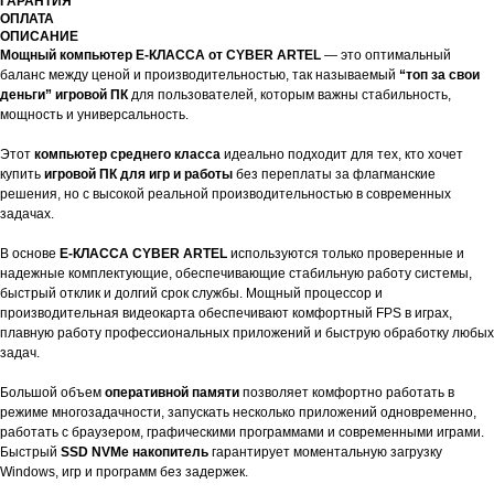
ГАРАНТИЯ
ОПЛАТА
ОПИСАНИЕ
Мощный компьютер E-КЛАССА от CYBER ARTEL
— это оптимальный
баланс между ценой и производительностью, так называемый
“топ за свои
деньги” игровой ПК
для пользователей, которым важны стабильность,
мощность и универсальность.
Этот
компьютер среднего класса
идеально подходит для тех, кто хочет
купить
игровой ПК для игр и работы
без переплаты за флагманские
решения, но с высокой реальной производительностью в современных
задачах.
В основе
E-КЛАССА CYBER ARTEL
используются только проверенные и
надежные комплектующие, обеспечивающие стабильную работу системы,
быстрый отклик и долгий срок службы. Мощный процессор и
производительная видеокарта обеспечивают комфортный FPS в играх,
плавную работу профессиональных приложений и быструю обработку любых
задач.
Большой объем
оперативной памяти
позволяет комфортно работать в
режиме многозадачности, запускать несколько приложений одновременно,
работать с браузером, графическими программами и современными играми.
Быстрый
SSD NVMe накопитель
гарантирует моментальную загрузку
Windows, игр и программ без задержек.