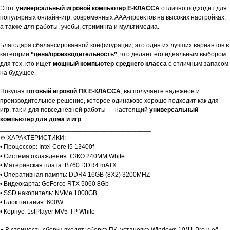
Этот
универсальный игровой компьютер E-КЛАССА
отлично подходит для
популярных онлайн-игр, современных AAA-проектов на высоких настройках,
а также для работы, учебы, стриминга и мультимедиа.
Благодаря сбалансированной конфигурации, это один из лучших вариантов в
категории
“цена/производительность”
, что делает его идеальным выбором
для тех, кто ищет
мощный компьютер среднего класса
с отличным запасом
на будущее.
Покупая
готовый игровой ПК E-КЛАССА
, вы получаете надежное и
производительное решение, которое одинаково хорошо подходит как для
игр, так и для повседневной работы — настоящий
универсальный
компьютер для дома и игр
.
__________________________________________
⚙️ ХАРАКТЕРИСТИКИ:
• Процессор: Intel Core i5 13400f
• Система охлаждения: СЖО 240ММ White
• Материнская плата: B760 DDR4 mATX
• Оперативная память: DDR4 16GB (8X2) 3200MHZ
• Видеокарта: GeForce RTX 5060 8Gb
• SSD накопитель: NVMe 1000GB
• Блок питания: 600W
• Корпус: 1stPlayer MV5-TP White
__________________________________________