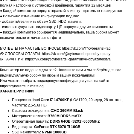
● В стоимость сборки входят: сборка ПК, установка Windows 10/11 Pro и её
полная настройка с установкой драйверов, гарантия 12 месяцев
● Каждый компьютер перед отправкой клиенту тщательно тестируется
● Возможно изменение конфигурации под вас
- добавить/увеличить объем SSD, HDD, памяти;
- изменить/улучшить видеокарту, ЦП, корпус и другие компоненты
● Каждый компьютер собирается индивидуально, ваша сборка может
незначительно отличаться от фото
__________________________________________
⁉️ ОТВЕТЫ НА ЧАСТЫЕ ВОПРОСЫ: https://vk.com/@cyberartel-faq
💳 СПОСОБЫ ОПЛАТЫ: https://vk.com/@cyberartel-sposoby-oplaty
📝 ГАРАНТИЯ: https://vk.com/@cyberartel-garantiinye-obyazatelstva
__________________________________________
Компьютер не подошел для вас? Напишите нам и мы соберём для вас
индивидуальную сборку по любым вашим пожеланиям!
Или можете выбрать подходящую конфигурации у нас на сайте:
https://cyberartel.ru/catalog
ХАРАКТЕРИСТИКИ
Процессор:
Intel Core i7 14700KF
(LGA1700, 20 ядер, 28 потоков,
Частота: 2.5-5.6ГГц)
Система охлаждения:
СЖО 360MM Black
Материнская плата:
B760M DDR5 mATX
Оперативная память:
DDR5 64GB (32X2) 6000MHZ
Видеокарта:
GeForce RTX 5070 TI 16GB
SSD накопитель:
NVMe 1000GB