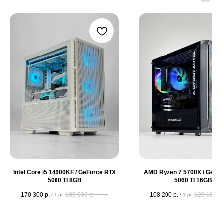
Intel Core i5 14600KF / GeForce RTX
AMD Ryzen 7 5700X / GeFo
5060 TI 8GB
5060 TI 16GB
170 300
р.
189 033
р.
108 200
р.
120 102
р
/
1 pc
/
1 pc
/
1 pc