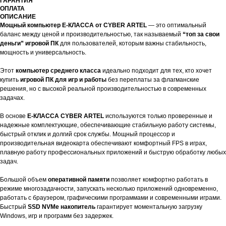
ГАРАНТИЯ
ОПЛАТА
ОПИСАНИЕ
Мощный компьютер E-КЛАССА от CYBER ARTEL
— это оптимальный
баланс между ценой и производительностью, так называемый
“топ за свои
деньги” игровой ПК
для пользователей, которым важны стабильность,
мощность и универсальность.
Этот
компьютер среднего класса
идеально подходит для тех, кто хочет
купить
игровой ПК для игр и работы
без переплаты за флагманские
решения, но с высокой реальной производительностью в современных
задачах.
В основе
E-КЛАССА CYBER ARTEL
используются только проверенные и
надежные комплектующие, обеспечивающие стабильную работу системы,
быстрый отклик и долгий срок службы. Мощный процессор и
производительная видеокарта обеспечивают комфортный FPS в играх,
плавную работу профессиональных приложений и быструю обработку любых
задач.
Большой объем
оперативной памяти
позволяет комфортно работать в
режиме многозадачности, запускать несколько приложений одновременно,
работать с браузером, графическими программами и современными играми.
Быстрый
SSD NVMe накопитель
гарантирует моментальную загрузку
Windows, игр и программ без задержек.