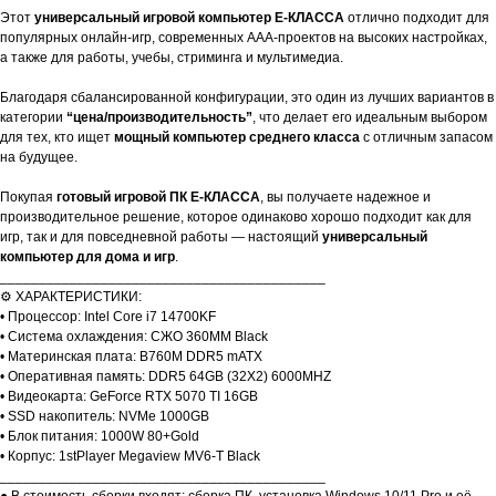
Этот
универсальный игровой компьютер E-КЛАССА
отлично подходит для
популярных онлайн-игр, современных AAA-проектов на высоких настройках,
а также для работы, учебы, стриминга и мультимедиа.
Благодаря сбалансированной конфигурации, это один из лучших вариантов в
категории
“цена/производительность”
, что делает его идеальным выбором
для тех, кто ищет
мощный компьютер среднего класса
с отличным запасом
на будущее.
Покупая
готовый игровой ПК E-КЛАССА
, вы получаете надежное и
производительное решение, которое одинаково хорошо подходит как для
игр, так и для повседневной работы — настоящий
универсальный
компьютер для дома и игр
.
__________________________________________
⚙️ ХАРАКТЕРИСТИКИ:
• Процессор: Intel Core i7 14700KF
• Система охлаждения: СЖО 360MM Black
• Материнская плата: B760M DDR5 mATX
• Оперативная память: DDR5 64GB (32X2) 6000MHZ
• Видеокарта: GeForce RTX 5070 TI 16GB
• SSD накопитель: NVMe 1000GB
• Блок питания: 1000W 80+Gold
• Корпус: 1stPlayer Megaview MV6-T Black
__________________________________________