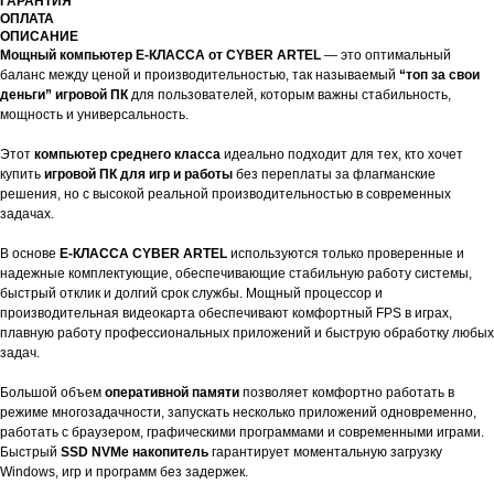
ГАРАНТИЯ
ОПЛАТА
ОПИСАНИЕ
Мощный компьютер E-КЛАССА от CYBER ARTEL
— это оптимальный
баланс между ценой и производительностью, так называемый
“топ за свои
деньги” игровой ПК
для пользователей, которым важны стабильность,
мощность и универсальность.
Этот
компьютер среднего класса
идеально подходит для тех, кто хочет
купить
игровой ПК для игр и работы
без переплаты за флагманские
решения, но с высокой реальной производительностью в современных
задачах.
В основе
E-КЛАССА CYBER ARTEL
используются только проверенные и
надежные комплектующие, обеспечивающие стабильную работу системы,
быстрый отклик и долгий срок службы. Мощный процессор и
производительная видеокарта обеспечивают комфортный FPS в играх,
плавную работу профессиональных приложений и быструю обработку любых
задач.
Большой объем
оперативной памяти
позволяет комфортно работать в
режиме многозадачности, запускать несколько приложений одновременно,
работать с браузером, графическими программами и современными играми.
Быстрый
SSD NVMe накопитель
гарантирует моментальную загрузку
Windows, игр и программ без задержек.