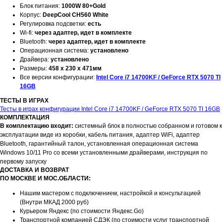
Блок питания:
1000W 80+Gold
Корпус:
DeepCool CH560 White
Регулировка подсветки:
есть
Wi-fi:
через адаптер, идет в комплекте
Bluetooth:
через адаптер, идет в комплекте
Операционная система:
установлено
Драйвера:
установлено
Размеры:
458 x 230 x 471мм
Все версии конфигурации:
Intel Core i7 14700KF / GeForce RTX 5070 TI
16GB
ТЕСТЫ В ИГРАХ
Тесты в играх конфигурации Intel Core i7 14700KF / GeForce RTX 5070 TI 16GB
КОМПЛЕКТАЦИЯ
В комплектацию входит:
системный блок в полностью собранном и готовом к
эксплуатации виде из коробки, кабель питания, адаптер WiFi, адаптер
Bluetooth, гарантийный талон, установленная операционная система
Windows 10/11 Pro со всеми установленными драйверами, инструкция по
первому запуску
ДОСТАВКА И ВОЗВРАТ
ПО МОСКВЕ И МОС.ОБЛАСТИ:
Нашим мастером с подключением, настройкой и консультацией
(Внутри МКАД 2000 руб)
Курьером Яндекс (по стоимости Яндекс.Go)
Транспортной компанией СДЭК (по стоимости услуг транспортной