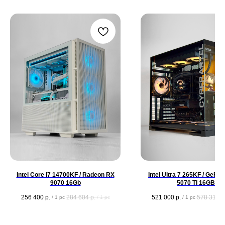
Intel Core i7 14700KF / Radeon RX
Intel Ultra 7 265KF / GeFo
9070 16Gb
5070 TI 16GB
256 400
р.
284 604
р.
521 000
р.
578 310
р
/
1 pc
/
1 pc
/
1 pc