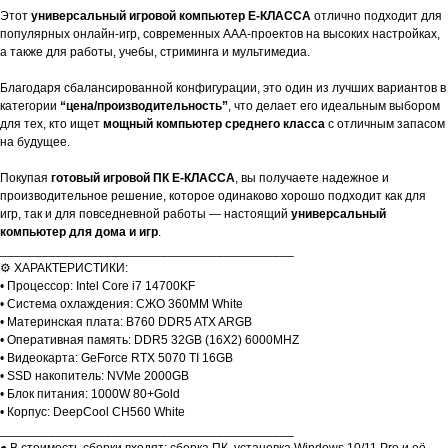
Этот
универсальный игровой компьютер E-КЛАССА
отлично подходит для
популярных онлайн-игр, современных AAA-проектов на высоких настройках,
а также для работы, учебы, стриминга и мультимедиа.
Благодаря сбалансированной конфигурации, это один из лучших вариантов в
категории
“цена/производительность”
, что делает его идеальным выбором
для тех, кто ищет
мощный компьютер среднего класса
с отличным запасом
на будущее.
Покупая
готовый игровой ПК E-КЛАССА
, вы получаете надежное и
производительное решение, которое одинаково хорошо подходит как для
игр, так и для повседневной работы — настоящий
универсальный
компьютер для дома и игр
.
__________________________________________
⚙️ ХАРАКТЕРИСТИКИ:
• Процессор: Intel Core i7 14700KF
• Система охлаждения: СЖО 360MM White
• Материнская плата: B760 DDR5 ATX ARGB
• Оперативная память: DDR5 32GB (16X2) 6000MHZ
• Видеокарта: GeForce RTX 5070 TI 16GB
• SSD накопитель: NVMe 2000GB
• Блок питания: 1000W 80+Gold
• Корпус: DeepCool CH560 White
__________________________________________