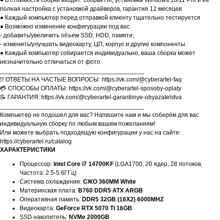
● В стоимость сборки входят: сборка ПК, установка Windows 10/11 Pro и её
полная настройка с установкой драйверов, гарантия 12 месяцев
● Каждый компьютер перед отправкой клиенту тщательно тестируется
● Возможно изменение конфигурации под вас
- добавить/увеличить объем SSD, HDD, памяти;
- изменить/улучшить видеокарту, ЦП, корпус и другие компоненты
● Каждый компьютер собирается индивидуально, ваша сборка может
незначительно отличаться от фото
__________________________________________
⁉️ ОТВЕТЫ НА ЧАСТЫЕ ВОПРОСЫ: https://vk.com/@cyberartel-faq
💳 СПОСОБЫ ОПЛАТЫ: https://vk.com/@cyberartel-sposoby-oplaty
📝 ГАРАНТИЯ: https://vk.com/@cyberartel-garantiinye-obyazatelstva
__________________________________________
Компьютер не подошел для вас? Напишите нам и мы соберём для вас
индивидуальную сборку по любым вашим пожеланиям!
Или можете выбрать подходящую конфигурации у нас на сайте:
https://cyberartel.ru/catalog
ХАРАКТЕРИСТИКИ
Процессор:
Intel Core i7 14700KF
(LGA1700, 20 ядер, 28 потоков,
Частота: 2.5-5.6ГГц)
Система охлаждения:
СЖО 360MM White
Материнская плата:
B760 DDR5 ATX ARGB
Оперативная память:
DDR5 32GB (16X2) 6000MHZ
Видеокарта:
GeForce RTX 5070 TI 16GB
SSD накопитель:
NVMe 2000GB