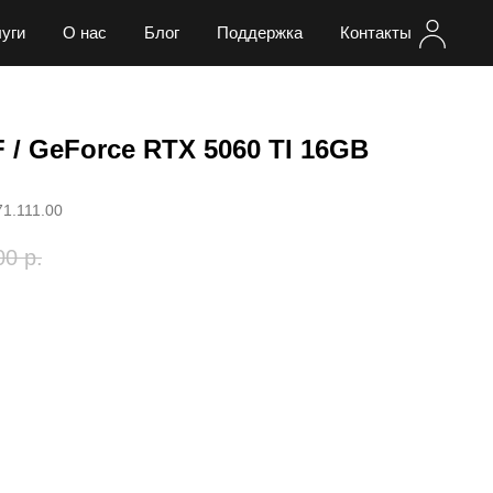
уги
О нас
Блог
Поддержка
Контакты
KF / GeForce RTX 5060 TI 16GB
71.111.00
00
р.