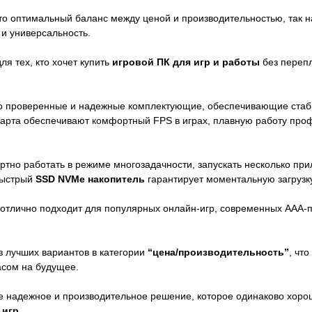
о оптимальный баланс между ценой и производительностью, так
и универсальность.
я тех, кто хочет купить
игровой ПК для игр и работы
без перепл
о проверенные и надежные комплектующие, обеспечивающие стабил
арта обеспечивают комфортный FPS в играх, плавную работу пр
тно работать в режиме многозадачности, запускать несколько при
Быстрый
SSD NVMe накопитель
гарантирует моментальную загрузку
отлично подходит для популярных онлайн-игр, современных AAA-пр
з лучших вариантов в категории
“цена/производительность”
, чт
асом на будущее.
те надежное и производительное решение, которое одинаково хорош
 игр
.