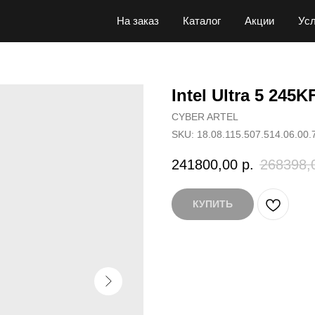
На заказ
Каталог
Акции
Усл
Intel Ultra 5 245
CYBER ARTEL
SKU:
18.08.115.507.514.06.00.
241800,00
р.
268398,
КУПИТЬ