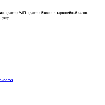
я, адаптер WiFi, адаптер Bluetooth, гарантийный талон,
апуску
бнее тут
.