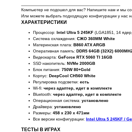
__________________________________________
Компьютер не подошел для вас? Напишите нам и мы с
Или можете выбрать подходящую конфигурации у нас на са
ХАРАКТЕРИСТИКИ
Процессор:
Intel Ultra 5 245KF
(LGA1851, 14 ядер, 
Система охлаждения:
СЖО 360MM White
Материнская плата:
B860 ATX ARGB
Оперативная память:
DDR5 64GB (32X2) 6000MH
Видеокарта:
GeForce RTX 5060 TI 16GB
SSD накопитель:
NVMe 2000GB
Блок питания:
750W 80+Gold
Корпус:
DeepCool CH560 White
Регулировка подсветки:
есть
Wi-fi:
через адаптер, идет в комплекте
Bluetooth:
через адаптер, идет в комплекте
Операционная система:
установлено
Драйвера:
установлено
Размеры:
458 x 230 x 471мм
Все версии конфигурации:
Intel Ultra 5 245KF / 
ТЕСТЫ В ИГРАХ