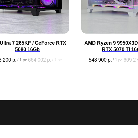
l Ultra 7 265KF / GeForce RTX
AMD Ryzen 9 9950X3D 
5080 16Gb
RTX 5070 TI 1
8 200
р.
664 002
р.
548 900
р.
609 2
/
1 pc
/
1 pc
/
1 pc
2026 ©CYBERARTEL - все права защищены
Документация