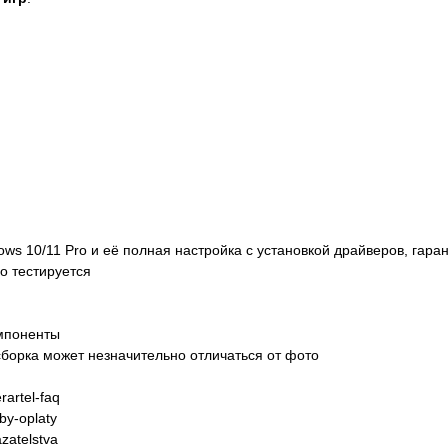
dows 10/11 Pro и её полная настройка с установкой драйверов, гара
о тестируется
омпоненты
борка может незначительно отличаться от фото
artel-faq
y-oplaty
zatelstva