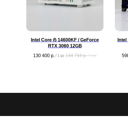
Intel Core i5 14600KF / GeForce
Inte
RTX 3060 12GB
130 400
р.
144 744
р.
59
/
1 pc
/
1 pc
CYBER
ARTEL