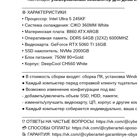
__________________________________________
⚙️ ХАРАКТЕРИСТИКИ:
• Процессор: Intel Ultra 5 245KF
• Система охлаждения: СЖО 360MM White
• Материнская плата: B860 ATX ARGB
• Оперативная память: DDR5 64GB (32X2) 6000MHZ
• Видеокарта: GeForce RTX 5060 TI 16GB
• SSD накопитель: NVMe 2000GB
• Блок питания: 750W 80+Gold
• Корпус: DeepCool CH560 White
__________________________________________
● В стоимость сборки входят: сборка ПК, установка Win
● Каждый компьютер перед отправкой клиенту тщательн
● Возможно изменение конфигурации под вас
- добавить/увеличить объем SSD, HDD, памяти;
- изменить/улучшить видеокарту, ЦП, корпус и другие к
● Каждый компьютер собирается индивидуально, ваша с
__________________________________________
⁉️ ОТВЕТЫ НА ЧАСТЫЕ ВОПРОСЫ: https://vk.com/@cyber
💳 СПОСОБЫ ОПЛАТЫ: https://vk.com/@cyberartel-sposob
📝 ГАРАНТИЯ: https://vk.com/@cyberartel-garantiinye-obya