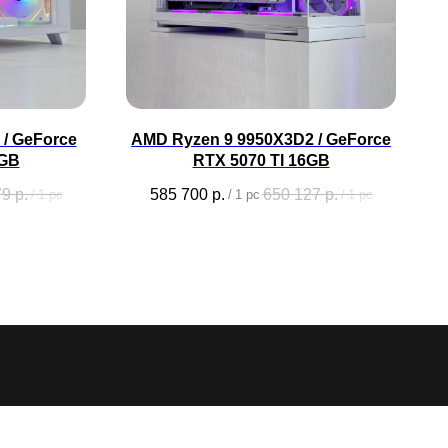
/ GeForce
AMD Ryzen 9 9950X3D2 / GeForce
6GB
RTX 5070 TI 16GB
79
р.
585 700
р.
650 127
р.
/
1 pc
/
1 pc
/
1 pc