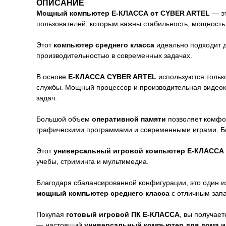
ОПИСАНИЕ
Мощный компьютер E-КЛАССА от CYBER ARTEL
— эт
пользователей, которым важны стабильность, мощность 
Этот
компьютер среднего класса
идеально подходит дл
производительностью в современных задачах.
В основе
E-КЛАССА CYBER ARTEL
используются тольк
службы. Мощный процессор и производительная видеок
задач.
Большой объем
оперативной памяти
позволяет комфор
графическими программами и современными играми. 
Этот
универсальный игровой компьютер E-КЛАССА
учебы, стриминга и мультимедиа.
Благодаря сбалансированной конфигурации, это один и
мощный компьютер среднего класса
с отличным зап
Покупая
готовый игровой ПК E-КЛАССА
, вы получае
— настоящий
универсальный компьютер для дома и