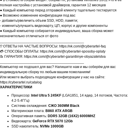
● В стоимость сборки входят: сборка ПК, установка Windows 10/11 Pro и её
полная настройка с установкой драйверов, гарантия 12 месяцев
● Каждый компьютер перед отправкой клиенту тщательно тестируется
● Возможно изменение конфигурации под вас
- добавить/увеличить объем SSD, HDD, памяти;
- изменить/улучшить видеокарту, ЦП, корпус и другие компоненты
● Каждый компьютер собирается индивидуально, ваша сборка может
незначительно отличаться от фото
__________________________________________
⁉️ ОТВЕТЫ НА ЧАСТЫЕ ВОПРОСЫ: https://vk.com/@cyberartel-faq
💳 СПОСОБЫ ОПЛАТЫ: https://vk.com/@cyberartel-sposoby-oplaty
📝 ГАРАНТИЯ: https://vk.com/@cyberartel-garantiinye-obyazatelstva
__________________________________________
Компьютер не подошел для вас? Напишите нам и мы соберём для вас
индивидуальную сборку по любым вашим пожеланиям!
Или можете выбрать подходящую конфигурации у нас на сайте:
https://cyberartel.ru/catalog
ХАРАКТЕРИСТИКИ
Процессор:
Intel Ultra 5 245KF
(LGA1851, 14 ядер, 14 потоков, Частота:
4.2-5.4ГГц)
Система охлаждения:
СЖО 360MM Black
Материнская плата:
B860 ATX ARGB
Оперативная память:
DDR5 32GB (16X2) 6000MHZ
Видеокарта:
GeForce RTX 5070 12Gb
SSD накопитель:
NVMe 1000GB