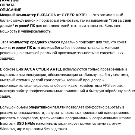
ГАРАНТИЯ
ОПЛАТА
ОПИСАНИЕ
Мощный компьютер E-КЛАССА от CYBER ARTEL
— это оптимальный
баланс между ценой и производительностью, так называемый
“топ за свои
деньги” игровой ПК
для пользователей, которым важны стабильность,
мощность и универсальность.
Этот
компьютер среднего класса
идеально подходит для тех, кто хочет
купить
игровой ПК для игр и работы
без переплаты за флагманские
решения, но с высокой реальной производительностью в современных
задачах.
В основе
E-КЛАССА CYBER ARTEL
используются только проверенные и
надежные комплектующие, обеспечивающие стабильную работу системы,
быстрый отклик и долгий срок службы. Мощный процессор и
производительная видеокарта обеспечивают комфортный FPS в играх,
плавную работу профессиональных приложений и быструю обработку любых
задач.
Большой объем
оперативной памяти
позволяет комфортно работать в
режиме многозадачности, запускать несколько приложений одновременно,
работать с браузером, графическими программами и современными играми.
Быстрый
SSD NVMe накопитель
гарантирует моментальную загрузку
Windows, игр и программ без задержек.