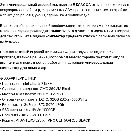
Этот
универсальный игровой компьютер E-КЛАССА
отлично подходит для
популярных онлайн-игр, современных AAA-проектов на высоких настройках,
а также для работы, учебы, стриминга и мультимедиа.
Благодаря сбалансированной конфигурации, это один из лучших вариантов в
категории
“цена/производительность”
, что делает его идеальным выбором
для тех, кто ищет
мощный компьютер среднего класса
с отличным запасом
на будущее.
Покупая
готовый игровой ПК E-КЛАССА
, вы получаете надежное и
производительное решение, которое одинаково хорошо подходит как для
игр, так и для повседневной работы — настоящий
универсальный
компьютер для дома и игр
.
__________________________________________
⚙️ ХАРАКТЕРИСТИКИ:
• Процессор: Intel Ultra 5 245KF
• Система охлаждения: СЖО 360MM Black
• Материнская плата: B860 ATX ARGB
• Оперативная память: DDR5 32GB (16X2) 6000MHZ
• Видеокарта: GeForce RTX 5070 12Gb
• SSD накопитель: NVMe 1000GB
• Блок питания: 750W 80+Gold
• Корпус: PHANTEKS 523 XT PRO ULTRA ARGB BLACK
__________________________________________