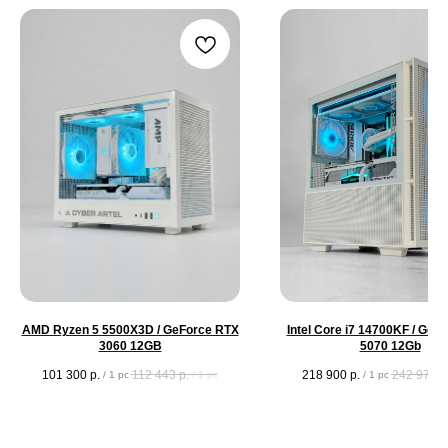
AMD Ryzen 5 5500X3D / GeForce RTX
Intel Core i7 14700KF / GeF
3060 12GB
5070 12Gb
101 300
р.
112 443
р.
218 900
р.
242 979
р
/
1 pc
/
1 pc
/
1 pc