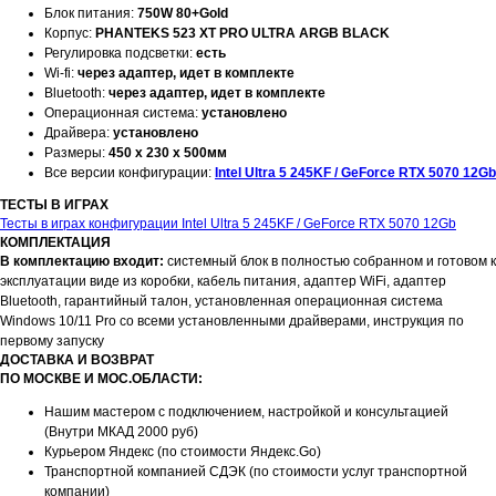
Блок питания:
750W 80+Gold
Корпус:
PHANTEKS 523 XT PRO ULTRA ARGB BLACK
Регулировка подсветки:
есть
Wi-fi:
через адаптер, идет в комплекте
Bluetooth:
через адаптер, идет в комплекте
Операционная система:
установлено
Драйвера:
установлено
Размеры:
450 x 230 x 500мм
Все версии конфигурации:
Intel Ultra 5 245KF / GeForce RTX 5070 12Gb
ТЕСТЫ В ИГРАХ
Тесты в играх конфигурации Intel Ultra 5 245KF / GeForce RTX 5070 12Gb
КОМПЛЕКТАЦИЯ
В комплектацию входит:
системный блок в полностью собранном и готовом к
эксплуатации виде из коробки, кабель питания, адаптер WiFi, адаптер
Bluetooth, гарантийный талон, установленная операционная система
Windows 10/11 Pro со всеми установленными драйверами, инструкция по
первому запуску
ДОСТАВКА И ВОЗВРАТ
ПО МОСКВЕ И МОС.ОБЛАСТИ:
Нашим мастером с подключением, настройкой и консультацией
(Внутри МКАД 2000 руб)
Курьером Яндекс (по стоимости Яндекс.Go)
Транспортной компанией СДЭК (по стоимости услуг транспортной
компании)