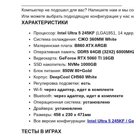
__________________________________________
Компьютер не подошел для вас? Напишите нам и мы с
Или можете выбрать подходящую конфигурации у нас на са
ХАРАКТЕРИСТИКИ
Процессор:
Intel Ultra 5 245KF
(LGA1851, 14 ядер, 
Система охлаждения:
СЖО 360MM White
Материнская плата:
B860 ATX ARGB
Оперативная память:
DDR5 64GB (32X2) 6000MH
Видеокарта:
GeForce RTX 5060 TI 16GB
SSD накопитель:
NVMe 1000GB
Блок питания:
850W 80+Gold
Корпус:
DeepCool CH560 White
Регулировка подсветки:
есть
Wi-fi:
через адаптер, идет в комплекте
Bluetooth:
через адаптер, идет в комплекте
Операционная система:
установлено
Драйвера:
установлено
Размеры:
458 x 230 x 471мм
Все версии конфигурации:
Intel Ultra 5 245KF / 
ТЕСТЫ В ИГРАХ