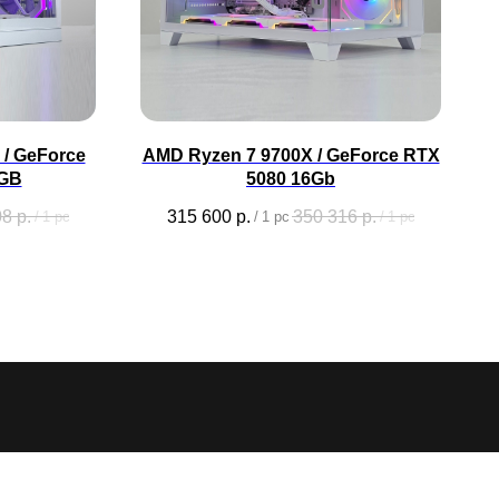
/ GeForce
AMD Ryzen 7 9700X / GeForce RTX
6GB
5080 16Gb
08
р.
315 600
р.
350 316
р.
/
1 pc
/
1 pc
/
1 pc