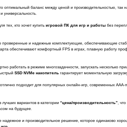
о оптимальный баланс между ценой и производительностью, так
и универсальность.
я тех, кто хочет купить
игровой ПК для игр и работы
без перепл
о проверенные и надежные комплектующие, обеспечивающие стабил
арта обеспечивают комфортный FPS в играх, плавную работу пр
тно работать в режиме многозадачности, запускать несколько при
Быстрый
SSD NVMe накопитель
гарантирует моментальную загрузку
отлично подходит для популярных онлайн-игр, современных AAA-пр
з лучших вариантов в категории
“цена/производительность”
, чт
асом на будущее.
те надежное и производительное решение, которое одинаково хорош
 игр
.