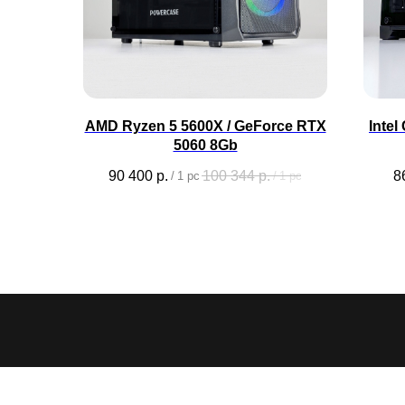
AMD Ryzen 5 5600X / GeForce RTX
Intel
5060 8Gb
90 400
р.
100 344
р.
8
/
1 pc
/
1 pc
CYBER
ARTEL