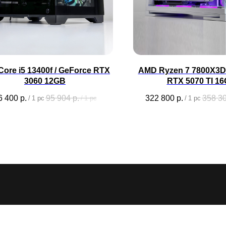
 Core i5 13400f / GeForce RTX
AMD Ryzen 7 7800X3D 
3060 12GB
RTX 5070 TI 1
6 400
р.
95 904
р.
322 800
р.
358 3
/
1 pc
/
1 pc
/
1 pc
2026 ©CYBERARTEL - все права защищены
Документация