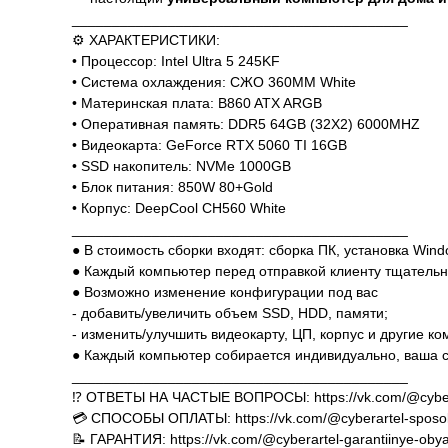
__________________________________________
⚙️ ХАРАКТЕРИСТИКИ:
• Процессор: Intel Ultra 5 245KF
• Система охлаждения: СЖО 360MM White
• Материнская плата: B860 ATX ARGB
• Оперативная память: DDR5 64GB (32X2) 6000MHZ
• Видеокарта: GeForce RTX 5060 TI 16GB
• SSD накопитель: NVMe 1000GB
• Блок питания: 850W 80+Gold
• Корпус: DeepCool CH560 White
__________________________________________
● В стоимость сборки входят: сборка ПК, установка Win
● Каждый компьютер перед отправкой клиенту тщательн
● Возможно изменение конфигурации под вас
- добавить/увеличить объем SSD, HDD, памяти;
- изменить/улучшить видеокарту, ЦП, корпус и другие к
● Каждый компьютер собирается индивидуально, ваша с
__________________________________________
⁉️ ОТВЕТЫ НА ЧАСТЫЕ ВОПРОСЫ: https://vk.com/@cyber
💳 СПОСОБЫ ОПЛАТЫ: https://vk.com/@cyberartel-sposob
📝 ГАРАНТИЯ: https://vk.com/@cyberartel-garantiinye-obya