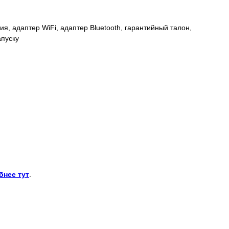
я, адаптер WiFi, адаптер Bluetooth, гарантийный талон,
апуску
бнее тут
.