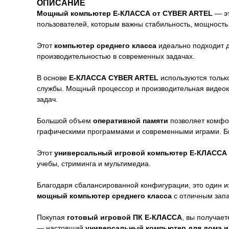
ОПИСАНИЕ
Мощный компьютер E-КЛАССА от CYBER ARTEL
— эт
пользователей, которым важны стабильность, мощность 
Этот
компьютер среднего класса
идеально подходит дл
производительностью в современных задачах.
В основе
E-КЛАССА CYBER ARTEL
используются тольк
службы. Мощный процессор и производительная видеок
задач.
Большой объем
оперативной памяти
позволяет комфор
графическими программами и современными играми. 
Этот
универсальный игровой компьютер E-КЛАССА
учебы, стриминга и мультимедиа.
Благодаря сбалансированной конфигурации, это один и
мощный компьютер среднего класса
с отличным зап
Покупая
готовый игровой ПК E-КЛАССА
, вы получае
— настоящий
универсальный компьютер для дома и