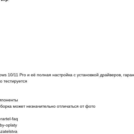
dows 10/11 Pro и её полная настройка с установкой драйверов, гара
о тестируется
омпоненты
борка может незначительно отличаться от фото
artel-faq
y-oplaty
zatelstva