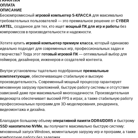
ГАРАНТИЯ
ОПЛАТА
ОПИСАНИЕ
Бескомпромиссный
игровой компьютер S-КЛАССА
для максимально
требовательных пользователей — это премиальное решение от
CYBER
ARTEL
, созданное для тех, кто ищет
мощный ПК для игр и работы
без
компромиссов в производительности и надежности.
Хотите купить
игровой компьютер премиум класса
, который одинаково
идеально подходит для современных игр, профессиональных задач и
творчества? Тогда этот
готовый игровой ПК
— оптимальный выбор для
геймеров, дизайнеров, инженеров и создателей контента.
Внутри установлены тщательно подобранные
премиальные
комплектующие
, обеспечивающие стабильную и высокую
производительность. Современный мощный процессор гарантирует
мгновенную загрузку приложений, быструю работу системы и отсутствие
зависаний даже при максимальной многозадачности. Производительная
видеокарта обеспечивает высокий FPS в играх, а также стабильную работу
профессиональных программ для 3D-моделирования, рендеринга,
видеомонтажа и дизайна.
Благодаря большому объему
оперативной памяти DDR4/DDR5
и быстрому
SSD накопителю NVMe
, вы получаете максимально быструю систему:
мгновенный запуск Windows, моментальную загрузку игр и программ, а также
комфортную работу без задержек.