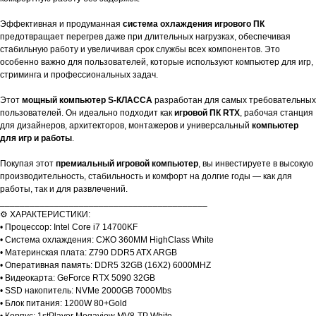
Эффективная и продуманная
система охлаждения игрового ПК
предотвращает перегрев даже при длительных нагрузках, обеспечивая
стабильную работу и увеличивая срок службы всех компонентов. Это
особенно важно для пользователей, которые используют компьютер для игр,
стриминга и профессиональных задач.
Этот
мощный компьютер S-КЛАССА
разработан для самых требовательных
пользователей. Он идеально подходит как
игровой ПК RTX
, рабочая станция
для дизайнеров, архитекторов, монтажеров и универсальный
компьютер
для игр и работы
.
Покупая этот
премиальный игровой компьютер
, вы инвестируете в высокую
производительность, стабильность и комфорт на долгие годы — как для
работы, так и для развлечений.
__________________________________________
⚙️ ХАРАКТЕРИСТИКИ:
• Процессор: Intel Core i7 14700KF
• Система охлаждения: СЖО 360MM HighClass White
• Материнская плата: Z790 DDR5 ATX ARGB
• Оперативная память: DDR5 32GB (16X2) 6000MHZ
• Видеокарта: GeForce RTX 5090 32GB
• SSD накопитель: NVMe 2000GB 7000Mbs
• Блок питания: 1200W 80+Gold