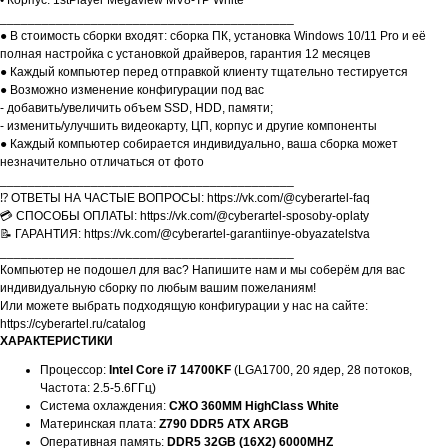
• Корпус: 1stPlayer Megaview MV8-TP White
__________________________________________
● В стоимость сборки входят: сборка ПК, установка Windows 10/11 Pro и её
полная настройка с установкой драйверов, гарантия 12 месяцев
● Каждый компьютер перед отправкой клиенту тщательно тестируется
● Возможно изменение конфигурации под вас
- добавить/увеличить объем SSD, HDD, памяти;
- изменить/улучшить видеокарту, ЦП, корпус и другие компоненты
● Каждый компьютер собирается индивидуально, ваша сборка может
незначительно отличаться от фото
__________________________________________
⁉️ ОТВЕТЫ НА ЧАСТЫЕ ВОПРОСЫ: https://vk.com/@cyberartel-faq
💳 СПОСОБЫ ОПЛАТЫ: https://vk.com/@cyberartel-sposoby-oplaty
📝 ГАРАНТИЯ: https://vk.com/@cyberartel-garantiinye-obyazatelstva
__________________________________________
Компьютер не подошел для вас? Напишите нам и мы соберём для вас
индивидуальную сборку по любым вашим пожеланиям!
Или можете выбрать подходящую конфигурации у нас на сайте:
https://cyberartel.ru/catalog
ХАРАКТЕРИСТИКИ
Процессор:
Intel Core i7 14700KF
(LGA1700, 20 ядер, 28 потоков,
Частота: 2.5-5.6ГГц)
Система охлаждения:
СЖО 360MM HighClass White
Материнская плата:
Z790 DDR5 ATX ARGB
Оперативная память:
DDR5 32GB (16X2) 6000MHZ