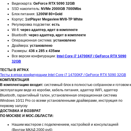
Видеокарта:
GeForce RTX 5090 32GB
SSD накопитель:
NVMe 2000GB 7000Mbs
Блок питания:
1200W 80+Gold
Корпус:
1stPlayer Megaview MV8-TP White
Регулировка подсветки:
есть
Wi-fi:
через адаптер, идет в комплекте
Bluetooth:
через адаптер, идет в комплекте
Операционная система:
установлено
Драйвера:
установлено
Размеры:
436 x 285 x 435мм
Все версии конфигурации:
Intel Core i7 14700KF / GeForce RTX 5090
32GB
ТЕСТЫ В ИГРАХ
Тесты в играх конфигурации Intel Core i7 14700KF / GeForce RTX 5090 32GB
КОМПЛЕКТАЦИЯ
В комплектацию входит:
системный блок в полностью собранном и готовом к
эксплуатации виде из коробки, кабель питания, адаптер WiFi, адаптер
Bluetooth, гарантийный талон, установленная операционная система
Windows 10/11 Pro со всеми установленными драйверами, инструкция по
первому запуску
ДОСТАВКА И ВОЗВРАТ
ПО МОСКВЕ И МОС.ОБЛАСТИ:
Нашим мастером с подключением, настройкой и консультацией
(Внутри МКАД 2000 руб)