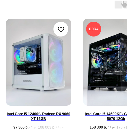
DDR4
Intel Core i5 12400f / Radeon RX 9060
Intel Core i5 14600KF / GeF
XT 16GB
5070 12Gb
97 300
р.
108 003
р.
158 300
р.
175 713
р
/
1 pc
/
1 pc
/
1 pc