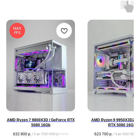
MAX
FPS
AMD Ryzen 7 9800X3D / GeForce RTX
AMD Ryzen 9 9950X3D2 / 
5080 16Gb
RTX 5080 16Gb
632 800
р.
702 408
р.
623 700
р.
692 307
р
/
1 pc
/
1 pc
/
1 pc