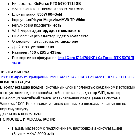
Видеокарта:
GeForce RTX 5070 TI 16GB
SSD накопитель:
NVMe 2000GB 7000Mbs
Блок питания:
850W 80+Gold
Корпус:
1stPlayer Megaview MV8-TP White
Регулировка подсветки:
есть
Wi-fi:
через адаптер, идет в комплекте
Bluetooth:
через адаптер, идет в комплекте
Операционная система:
установлено
Драйвера:
установлено
Размеры:
436 x 285 x 435мм
Все версии конфигурации:
Intel Core i7 14700KF / GeForce RTX 5070 TI
16GB
ТЕСТЫ В ИГРАХ
Тесты в играх конфигурации Intel Core i7 14700KF / GeForce RTX 5070 TI 16GB
КОМПЛЕКТАЦИЯ
В комплектацию входит:
системный блок в полностью собранном и готовом к
эксплуатации виде из коробки, кабель питания, адаптер WiFi, адаптер
Bluetooth, гарантийный талон, установленная операционная система
Windows 10/11 Pro со всеми установленными драйверами, инструкция по
первому запуску
ДОСТАВКА И ВОЗВРАТ
ПО МОСКВЕ И МОС.ОБЛАСТИ:
Нашим мастером с подключением, настройкой и консультацией
(Внутри МКАД 2000 руб)