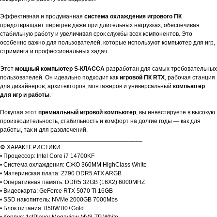
Эффективная и продуманная
система охлаждения игрового ПК
предотвращает перегрев даже при длительных нагрузках, обеспечивая
стабильную работу и увеличивая срок службы всех компонентов. Это
особенно важно для пользователей, которые используют компьютер для игр,
стриминга и профессиональных задач.
Этот
мощный компьютер S-КЛАССА
разработан для самых требовательных
пользователей. Он идеально подходит как
игровой ПК RTX
, рабочая станция
для дизайнеров, архитекторов, монтажеров и универсальный
компьютер
для игр и работы
.
Покупая этот
премиальный игровой компьютер
, вы инвестируете в высокую
производительность, стабильность и комфорт на долгие годы — как для
работы, так и для развлечений.
__________________________________________
⚙️ ХАРАКТЕРИСТИКИ:
• Процессор: Intel Core i7 14700KF
• Система охлаждения: СЖО 360MM HighClass White
• Материнская плата: Z790 DDR5 ATX ARGB
• Оперативная память: DDR5 32GB (16X2) 6000MHZ
• Видеокарта: GeForce RTX 5070 TI 16GB
• SSD накопитель: NVMe 2000GB 7000Mbs
• Блок питания: 850W 80+Gold