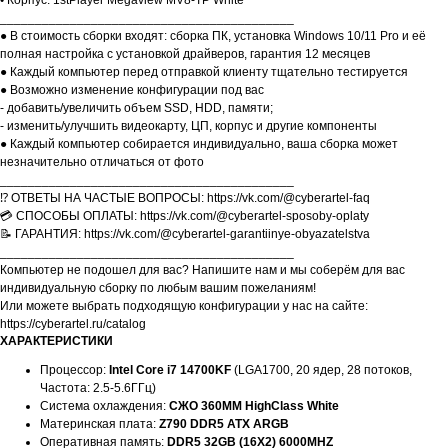
• Корпус: 1stPlayer Megaview MV8-TP White
__________________________________________
● В стоимость сборки входят: сборка ПК, установка Windows 10/11 Pro и её
полная настройка с установкой драйверов, гарантия 12 месяцев
● Каждый компьютер перед отправкой клиенту тщательно тестируется
● Возможно изменение конфигурации под вас
- добавить/увеличить объем SSD, HDD, памяти;
- изменить/улучшить видеокарту, ЦП, корпус и другие компоненты
● Каждый компьютер собирается индивидуально, ваша сборка может
незначительно отличаться от фото
__________________________________________
⁉️ ОТВЕТЫ НА ЧАСТЫЕ ВОПРОСЫ: https://vk.com/@cyberartel-faq
💳 СПОСОБЫ ОПЛАТЫ: https://vk.com/@cyberartel-sposoby-oplaty
📝 ГАРАНТИЯ: https://vk.com/@cyberartel-garantiinye-obyazatelstva
__________________________________________
Компьютер не подошел для вас? Напишите нам и мы соберём для вас
индивидуальную сборку по любым вашим пожеланиям!
Или можете выбрать подходящую конфигурации у нас на сайте:
https://cyberartel.ru/catalog
ХАРАКТЕРИСТИКИ
Процессор:
Intel Core i7 14700KF
(LGA1700, 20 ядер, 28 потоков,
Частота: 2.5-5.6ГГц)
Система охлаждения:
СЖО 360MM HighClass White
Материнская плата:
Z790 DDR5 ATX ARGB
Оперативная память:
DDR5 32GB (16X2) 6000MHZ