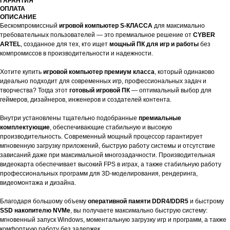
ГАРАНТИЯ
ОПЛАТА
ОПИСАНИЕ
Бескомпромиссный
игровой компьютер S-КЛАССА
для максимально
требовательных пользователей — это премиальное решение от
CYBER
ARTEL
, созданное для тех, кто ищет
мощный ПК для игр и работы
без
компромиссов в производительности и надежности.
Хотите купить
игровой компьютер премиум класса
, который одинаково
идеально подходит для современных игр, профессиональных задач и
творчества? Тогда этот
готовый игровой ПК
— оптимальный выбор для
геймеров, дизайнеров, инженеров и создателей контента.
Внутри установлены тщательно подобранные
премиальные
комплектующие
, обеспечивающие стабильную и высокую
производительность. Современный мощный процессор гарантирует
мгновенную загрузку приложений, быструю работу системы и отсутствие
зависаний даже при максимальной многозадачности. Производительная
видеокарта обеспечивает высокий FPS в играх, а также стабильную работу
профессиональных программ для 3D-моделирования, рендеринга,
видеомонтажа и дизайна.
Благодаря большому объему
оперативной памяти DDR4/DDR5
и быстрому
SSD накопителю NVMe
, вы получаете максимально быструю систему:
мгновенный запуск Windows, моментальную загрузку игр и программ, а также
комфортную работу без задержек.