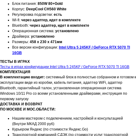
Блок питания:
850W 80+Gold
Корпус:
DeepCool CH560 White
Регулировка подсветки:
есть
Wi-fi:
через адаптер, идет в комплекте
Bluetooth:
через адаптер, идет в комплекте
Операционная система:
установлено
Драйвера:
установлено
Размеры:
458 x 230 x 471мм
Все версии конфигурации:
Intel Ultra 5 245KF / GeForce RTX 5070 TI
16GB
ТЕСТЫ В ИГРАХ
Тесты в играх конфигурации Intel Ultra 5 245KF / GeForce RTX 5070 TI 16GB
КОМПЛЕКТАЦИЯ
В комплектацию входит:
системный блок в полностью собранном и готовом к
эксплуатации виде из коробки, кабель питания, адаптер WiFi, адаптер
Bluetooth, гарантийный талон, установленная операционная система
Windows 10/11 Pro со всеми установленными драйверами, инструкция по
первому запуску
ДОСТАВКА И ВОЗВРАТ
ПО МОСКВЕ И МОС.ОБЛАСТИ:
Нашим мастером с подключением, настройкой и консультацией
(Внутри МКАД 2000 руб)
Курьером Яндекс (по стоимости Яндекс.Go)
Транспортной компанией СДЭК (по стоимости услуг транспортной