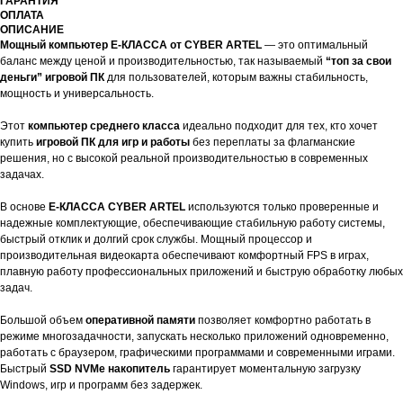
ГАРАНТИЯ
ОПЛАТА
ОПИСАНИЕ
Мощный компьютер E-КЛАССА от CYBER ARTEL
— это оптимальный
баланс между ценой и производительностью, так называемый
“топ за свои
деньги” игровой ПК
для пользователей, которым важны стабильность,
мощность и универсальность.
Этот
компьютер среднего класса
идеально подходит для тех, кто хочет
купить
игровой ПК для игр и работы
без переплаты за флагманские
решения, но с высокой реальной производительностью в современных
задачах.
В основе
E-КЛАССА CYBER ARTEL
используются только проверенные и
надежные комплектующие, обеспечивающие стабильную работу системы,
быстрый отклик и долгий срок службы. Мощный процессор и
производительная видеокарта обеспечивают комфортный FPS в играх,
плавную работу профессиональных приложений и быструю обработку любых
задач.
Большой объем
оперативной памяти
позволяет комфортно работать в
режиме многозадачности, запускать несколько приложений одновременно,
работать с браузером, графическими программами и современными играми.
Быстрый
SSD NVMe накопитель
гарантирует моментальную загрузку
Windows, игр и программ без задержек.