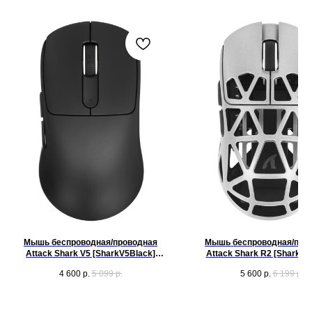
Мышь беспроводная/проводная
Мышь беспроводная/про
Attack Shark V5 [SharkV5Black]
Attack Shark R2 [Shark R2
черный[42000 dpi, светодиодный,
серый[42000 dpi, светод
4 600
р.
5 099
р.
5 600
р.
6 199
р.
Bluetooth, USB Type-A, кнопки - 5]
Bluetooth, USB Type-A, USB
кнопки - 5]