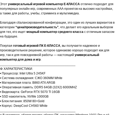
Этот
универсальный игровой компьютер E-КЛАССА
отлично подходит для
популярных онлайн-игр, современных AAA-проектов на высоких настройках,
а также для работы, учебы, стриминга и мультимедиа.
Благодаря сбалансированной конфигурации, это один из лучших вариантов в
категории
“цена/производительность”
, что делает его идеальным выбором
для тех, кто ищет
мощный компьютер среднего класса
с отличным запасом
на будущее.
Покупая
готовый игровой ПК E-КЛАССА
, вы получаете надежное и
производительное решение, которое одинаково хорошо подходит как для
игр, так и для повседневной работы — настоящий
универсальный
компьютер для дома и игр
.
__________________________________________
⚙️ ХАРАКТЕРИСТИКИ:
• Процессор: Intel Ultra 5 245KF
• Система охлаждения: СЖО 360MM White
• Материнская плата: B860 ATX ARGB
• Оперативная память: DDR5 64GB (32X2) 6000MHZ
• Видеокарта: GeForce RTX 5070 TI 16GB
• SSD накопитель: NVMe 1000GB
• Блок питания: 850W 80+Gold
• Корпус: DeepCool CH560 White
__________________________________________