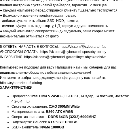
● В стоимость сборки входят: сборка ПК, установка Windows 10/11 Pro и её
полная настройка с установкой драйверов, гарантия 12 месяцев
● Каждый компьютер перед отправкой клиенту тщательно тестируется
● Возможно изменение конфигурации под вас
- добавить/увеличить объем SSD, HDD, памяти;
- изменить/улучшить видеокарту, ЦП, корпус и другие компоненты
● Каждый компьютер собирается индивидуально, ваша сборка может
незначительно отличаться от фото
__________________________________________
⁉️ ОТВЕТЫ НА ЧАСТЫЕ ВОПРОСЫ: https://vk.com/@cyberartel-faq
💳 СПОСОБЫ ОПЛАТЫ: https://vk.com/@cyberartel-sposoby-oplaty
📝 ГАРАНТИЯ: https://vk.com/@cyberartel-garantiinye-obyazatelstva
__________________________________________
Компьютер не подошел для вас? Напишите нам и мы соберём для вас
индивидуальную сборку по любым вашим пожеланиям!
Или можете выбрать подходящую конфигурации у нас на сайте:
https://cyberartel.ru/catalog
ХАРАКТЕРИСТИКИ
Процессор:
Intel Ultra 5 245KF
(LGA1851, 14 ядер, 14 потоков, Частота:
4.2-5.4ГГц)
Система охлаждения:
СЖО 360MM White
Материнская плата:
B860 ATX ARGB
Оперативная память:
DDR5 64GB (32X2) 6000MHZ
Видеокарта:
GeForce RTX 5070 TI 16GB
SSD накопитель:
NVMe 1000GB