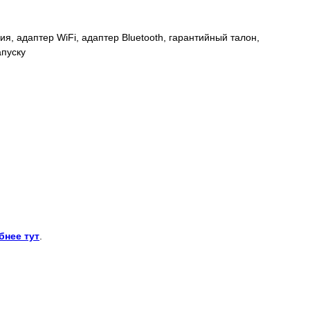
я, адаптер WiFi, адаптер Bluetooth, гарантийный талон,
апуску
бнее тут
.