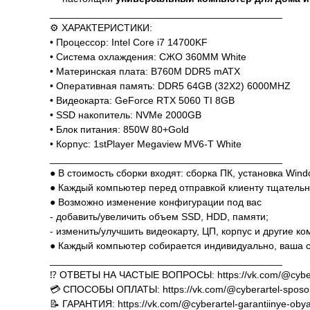
__________________________________________
⚙️ ХАРАКТЕРИСТИКИ:
• Процессор: Intel Core i7 14700KF
• Система охлаждения: СЖО 360MM White
• Материнская плата: B760M DDR5 mATX
• Оперативная память: DDR5 64GB (32X2) 6000MHZ
• Видеокарта: GeForce RTX 5060 TI 8GB
• SSD накопитель: NVMe 2000GB
• Блок питания: 850W 80+Gold
• Корпус: 1stPlayer Megaview MV6-T White
__________________________________________
● В стоимость сборки входят: сборка ПК, установка Win
● Каждый компьютер перед отправкой клиенту тщательн
● Возможно изменение конфигурации под вас
- добавить/увеличить объем SSD, HDD, памяти;
- изменить/улучшить видеокарту, ЦП, корпус и другие к
● Каждый компьютер собирается индивидуально, ваша с
__________________________________________
⁉️ ОТВЕТЫ НА ЧАСТЫЕ ВОПРОСЫ: https://vk.com/@cyber
💳 СПОСОБЫ ОПЛАТЫ: https://vk.com/@cyberartel-sposob
📝 ГАРАНТИЯ: https://vk.com/@cyberartel-garantiinye-obya