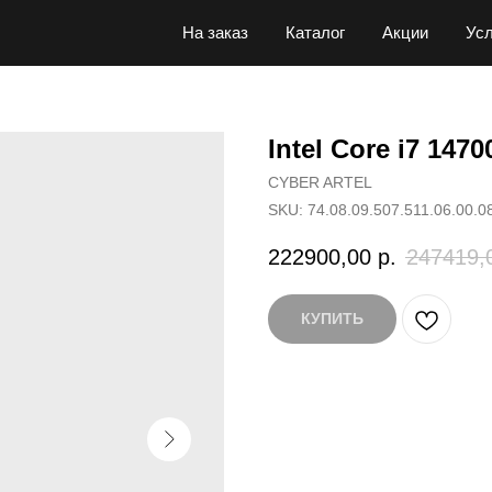
На заказ
Каталог
Акции
Усл
Intel Core i7 147
CYBER ARTEL
SKU:
74.08.09.507.511.06.00.0
222900,00
р.
247419,
КУПИТЬ