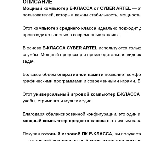
ОПИСАНИЕ
Мощный компьютер E-КЛАССА от CYBER ARTEL
— эт
пользователей, которым важны стабильность, мощность 
Этот
компьютер среднего класса
идеально подходит дл
производительностью в современных задачах.
В основе
E-КЛАССА CYBER ARTEL
используются тольк
службы. Мощный процессор и производительная видеок
задач.
Большой объем
оперативной памяти
позволяет комфор
графическими программами и современными играми. 
Этот
универсальный игровой компьютер E-КЛАССА
учебы, стриминга и мультимедиа.
Благодаря сбалансированной конфигурации, это один и
мощный компьютер среднего класса
с отличным зап
Покупая
готовый игровой ПК E-КЛАССА
, вы получае
— настоящий
универсальный компьютер для дома и