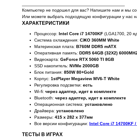
__________________________________________
Компьютер не подошел для вас? Напишите нам и мы с
Или можете выбрать подходящую конфигурации у нас на са
ХАРАКТЕРИСТИКИ
Процессор:
Intel Core i7 14700KF
(LGA1700, 20 яде
Система охлаждения:
СЖО 360MM White
Материнская плата:
B760M DDR5 mATX
Оперативная память:
DDR5 64GB (32X2) 6000MH
Видеокарта:
GeForce RTX 5060 TI 8GB
SSD накопитель:
NVMe 2000GB
Блок питания:
850W 80+Gold
Корпус:
1stPlayer Megaview MV6-T White
Регулировка подсветки:
есть
Wi-fi:
через адаптер, идет в комплекте
Bluetooth:
через адаптер, идет в комплекте
Операционная система:
установлено
Драйвера:
установлено
Размеры:
415 x 282 x 377мм
Все версии конфигурации:
Intel Core i7 14700KF 
ТЕСТЫ В ИГРАХ