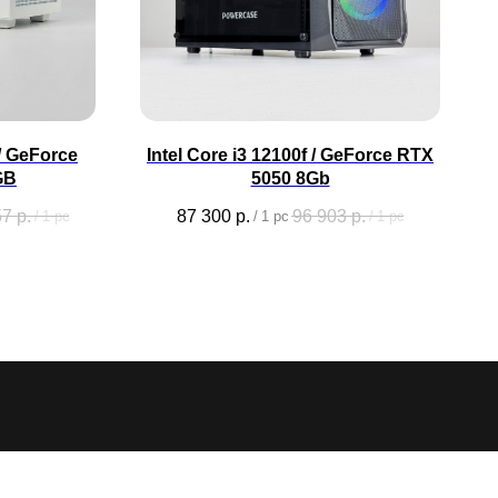
 / GeForce
Intel Core i3 12100f / GeForce RTX
GB
5050 8Gb
57
р.
87 300
р.
96 903
р.
/
1 pc
/
1 pc
/
1 pc