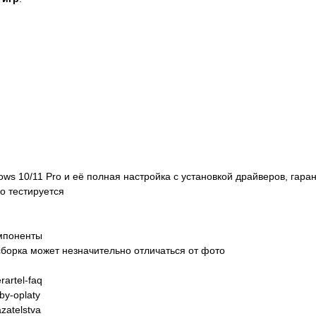
dows 10/11 Pro и её полная настройка с установкой драйверов, гара
о тестируется
омпоненты
борка может незначительно отличаться от фото
artel-faq
y-oplaty
zatelstva