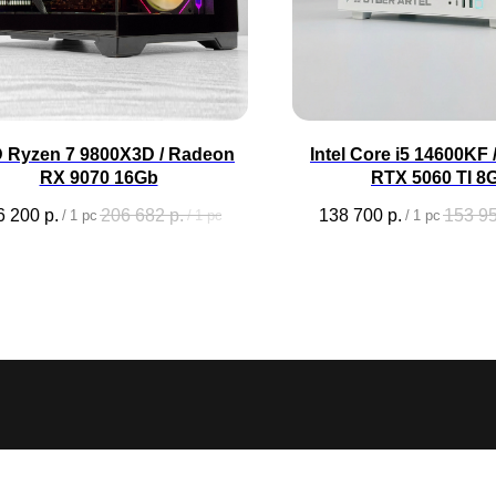
 Ryzen 7 9800X3D / Radeon
Intel Core i5 14600KF
RX 9070 16Gb
RTX 5060 TI 8
6 200
р.
206 682
р.
138 700
р.
153 9
/
1 pc
/
1 pc
/
1 pc
2026 ©CYBERARTEL - все права защищены
Документация