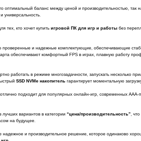
о оптимальный баланс между ценой и производительностью, так
и универсальность.
я тех, кто хочет купить
игровой ПК для игр и работы
без перепл
о проверенные и надежные комплектующие, обеспечивающие стабил
арта обеспечивают комфортный FPS в играх, плавную работу пр
тно работать в режиме многозадачности, запускать несколько при
Быстрый
SSD NVMe накопитель
гарантирует моментальную загрузку
отлично подходит для популярных онлайн-игр, современных AAA-пр
з лучших вариантов в категории
“цена/производительность”
, чт
асом на будущее.
те надежное и производительное решение, которое одинаково хорош
 игр
.