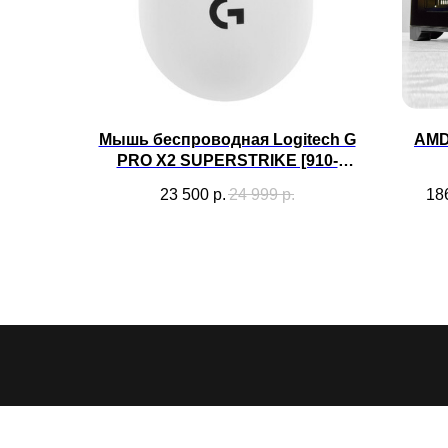
Мышь беспроводная Logitech G
AMD
PRO X2 SUPERSTRIKE [910-
007780] белый[44000 dpi,
23 500
р.
24 999
р.
18
светодиодный, USB Type-A,
кнопки - 5]
CYBER
ARTEL