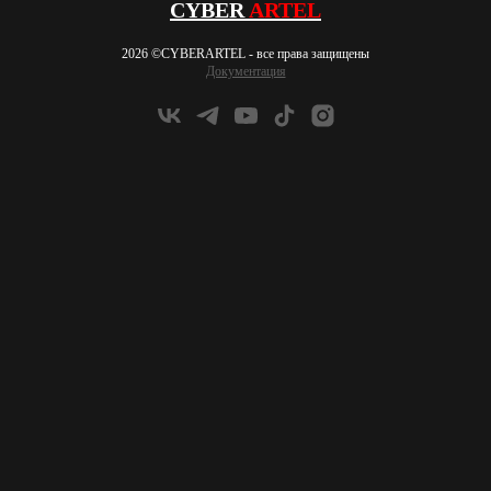
CYBER
ARTEL
2026 ©CYBERARTEL - все права защищены
Документация