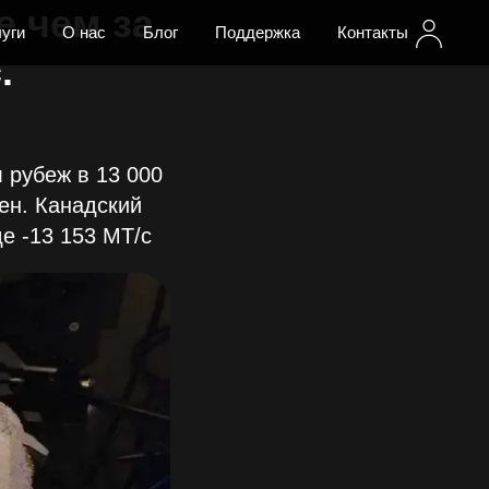
е чем за
уги
О нас
Блог
Поддержка
Контакты
.
л рубеж в 13 000
шен. Канадский
е -13 153 МТ/с