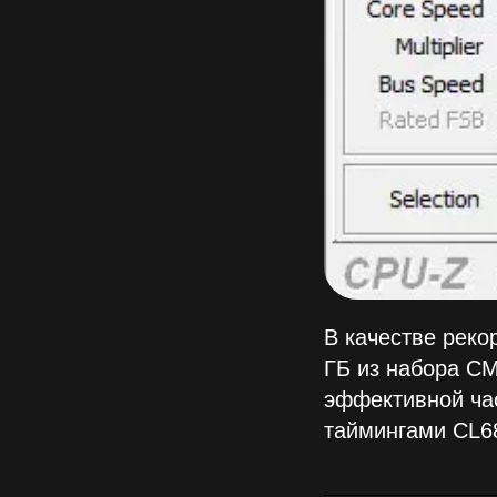
В качестве рек
ГБ из набора C
эффективной час
таймингами CL68