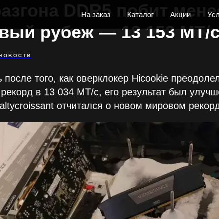
разгона DDR5 побит мене
На заказ
Каталог
Акции
Усл
вый рубеж — 13 153 МТ/с
НОВОСТИ
ь после того, как оверклокер Hicookie преодоле
 рекорд в 13 034 МТ/с, его результат был улуч
ltycroissant отчитался о новом мировом рекорд