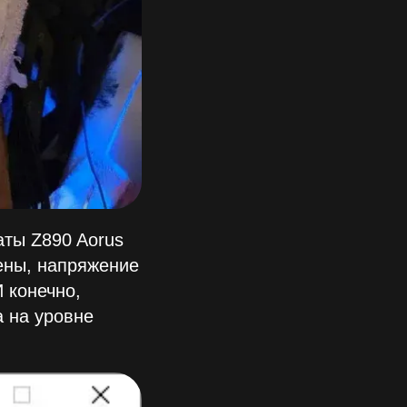
аты Z890 Aorus
чены, напряжение
 конечно,
 на уровне