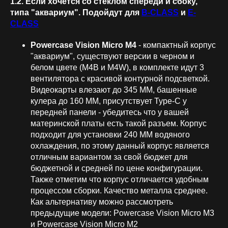
1.2. Если хочется со стеклом спереди и сбоку,
типа "аквариум". Подойдут для
B-CLASS
и
E-
CLASS
Powercase Vision Micro M4
- компактный корпус
"аквариум", существуют версии в черном и
белом цвете
(M4B и M4W), в комплекте идут 3
вентилятора с красивой контурной подсветкой.
Видеокарты влезают до 345 ММ, башенные
кулера до 160 ММ, присутствует Type-C у
передней панели - убедитесь что у вашей
материнской платы есть такой разъем. Корпус
подходит для установки 240 ММ водяного
охлаждения, по этому данный корпус является
отличным вариантом за свой бюджет для
бюджетной и средней по цене конфигурации.
Также отметим что корпус отличается удобным
процессом сборки. Качество металла среднее.
Как альтернативу можно рассмотреть
предыдущие модели: Powercase Vision Micro M3
и Powercase Vision Micro M2