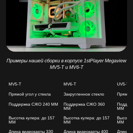
Примеры нашей сборки в корпусе 1stPlayer Megaview
MV5-T и MV6-T
MV5-T
MV6-T
UV5-T
Прямой угол у стекла
Закругленное стекло
Поддержка СЖО 240 ММ
Поддержка СЖО 360 
Поддер
ММ
ММ
Высотка кулера: до 157 
Высотка кулера: до 157 
Высотка 
ММ
ММ
ММ
Длина видеокарты 330 
Длина видеокарты 400 
Длина в